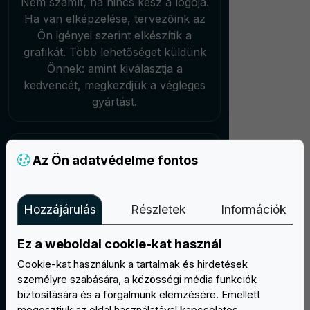
Nem számít, ha nincs kész a logója.
Ha van elképzelése, tervezőink az
Ön igényei szerint elkészítik a
grafikát. Több lehetőséget küldünk
Önnek: amint kiválasztja a
kedvencét, megkezdjük a végleges
gyártást.
Az Ön adatvédelme fontos
Hozzájárulás
Részletek
Információk
Ingyenes minta és
módosítások
Ez a weboldal cookie-kat használ
A megrendelés megerősítése után a
Cookie-kat használunk a tartalmak és hirdetések
gyártás előtt egy ingyenes
személyre szabására, a közösségi média funkciók
mintaképet fog látni. Addig fogunk
biztosítására és a forgalmunk elemzésére. Emellett
változtatásokat végezni, amíg Ön
megosztjuk az oldal használatával kapcsolatos