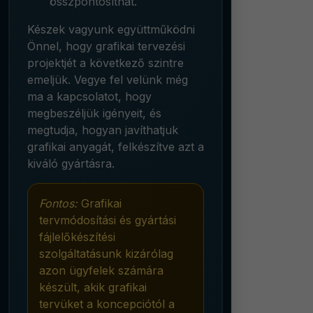
összpontosíthat.
Készek vagyunk együttműködni
Önnel, hogy grafikai tervezési
projektjét a következő szintre
emeljük. Vegye fel velünk még
ma a kapcsolatot, hogy
megbeszéljük igényeit, és
megtudja, hogyan javíthatjuk
grafikai anyagát, felkészítve azt a
kiváló gyártásra.
Fontos:
Grafikai
tervmódosítási és gyártási
fájlelőkészítési
szolgáltatásunk kizárólag
azon ügyfelek számára
készült, akik grafikai
tervüket a koncepciótól a