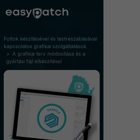
Foltok készítésével és testreszabásával
kapcsolatos grafikai szolgáltatások
A grafikai terv módosítása és a
gyártási fájl elkészítése!