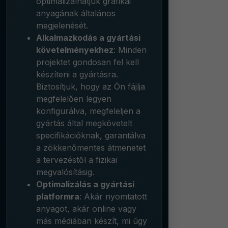
optimalizálhatjuk grafikai
anyagának általános
megjelenését.
Alkalmazkodás a gyártási
követelményekhez
: Minden
projektet gondosan fel kell
készíteni a gyártásra.
Biztosítjuk, hogy az Ön fájlja
megfelelően legyen
konfigurálva, megfeleljen a
gyártás által megkövetelt
specifikációknak, garantálva
a zökkenőmentes átmenetet
a tervezéstől a fizikai
megvalósításig.
Optimalizálás a gyártási
platformra
: Akár nyomtatott
anyagot, akár online vagy
más médiában készít, mi úgy