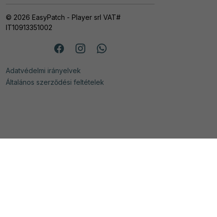
© 2026 EasyPatch - Player srl VAT#
IT10913351002
Adatvédelmi irányelvek
Általános szerződési feltételek