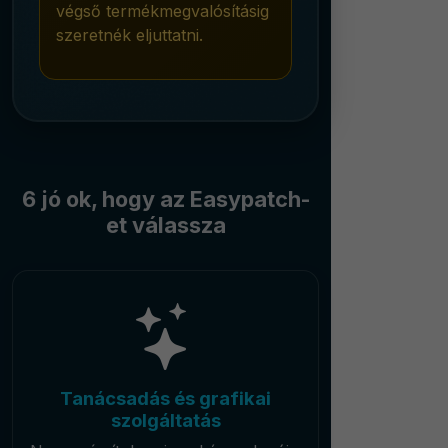
végső termékmegvalósításig
szeretnék eljuttatni.
6 jó ok, hogy az Easypatch-
et válassza
Tanácsadás és grafikai
szolgáltatás