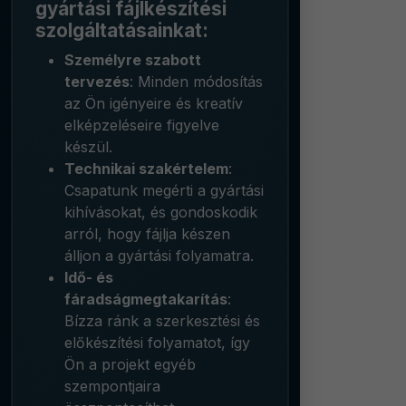
gyártási fájlkészítési
szolgáltatásainkat:
Személyre szabott
tervezés
: Minden módosítás
az Ön igényeire és kreatív
elképzeléseire figyelve
készül.
Technikai szakértelem
:
Csapatunk megérti a gyártási
kihívásokat, és gondoskodik
arról, hogy fájlja készen
álljon a gyártási folyamatra.
Idő- és
fáradságmegtakarítás
:
Bízza ránk a szerkesztési és
előkészítési folyamatot, így
Ön a projekt egyéb
szempontjaira