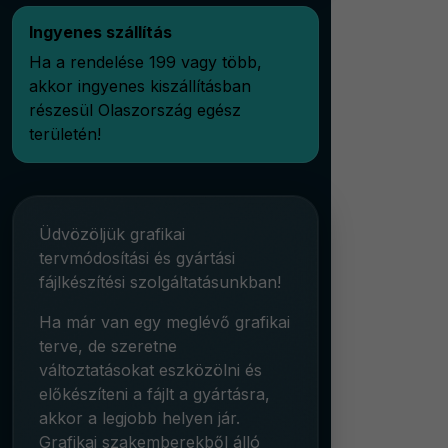
Ingyenes szállítás
Ha a rendelése 199 vagy több,
akkor ingyenes kiszállításban
részesül Olaszország egész
területén!
Üdvözöljük grafikai
tervmódosítási és gyártási
fájlkészítési szolgáltatásunkban!
Ha már van egy meglévő grafikai
terve, de szeretne
változtatásokat eszközölni és
előkészíteni a fájlt a gyártásra,
akkor a legjobb helyen jár.
Grafikai szakemberekből álló