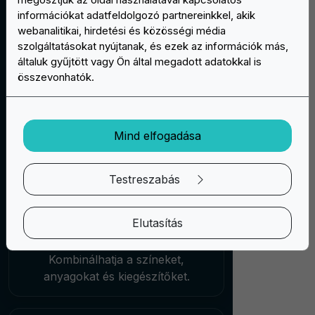
jóvá nem hagyja a mintát a
információkat adatfeldolgozó partnereinkkel, akik
webanalitikai, hirdetési és közösségi média
gyártáshoz.
szolgáltatásokat nyújtanak, és ezek az információk más,
általuk gyűjtött vagy Ön által megadott adatokkal is
összevonhatók.
Mind elfogadása
Végtelen testreszabások
Mi itt vagyunk, hogy kielégítsük a
Testreszabás
személyre szabott tapaszok iránti
minden igényét, a típusok,
Elutasítás
testreszabások és kiegészítők
végtelen választékát kínálva Önnek.
Kombinálhatja a színeket,
anyagokat és kiegészítőket.