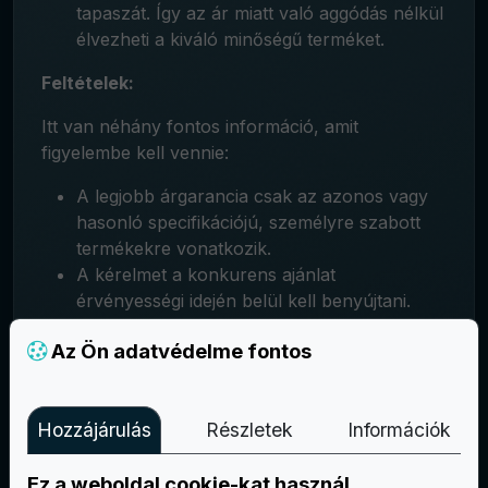
tapaszát. Így az ár miatt való aggódás nélkül
élvezheti a kiváló minőségű terméket.
Feltételek:
Itt van néhány fontos információ, amit
figyelembe kell vennie:
A legjobb árgarancia csak az azonos vagy
hasonló specifikációjú, személyre szabott
termékekre vonatkozik.
A kérelmet a konkurens ajánlat
érvényességi idején belül kell benyújtani.
Az akciós árak, a korlátozott ideig tartó
Az Ön adatvédelme fontos
promóciók vagy a hűségprogramok tagjai
számára fenntartott kedvezmények nem
tartoznak ide.
Hozzájárulás
Részletek
Információk
Fenntartjuk a jogot, hogy elutasítsuk azokat
a kérelmeket, amelyek nem felelnek meg a
Ez a weboldal cookie-kat használ
Legjobb árgarancia politikánk speciális