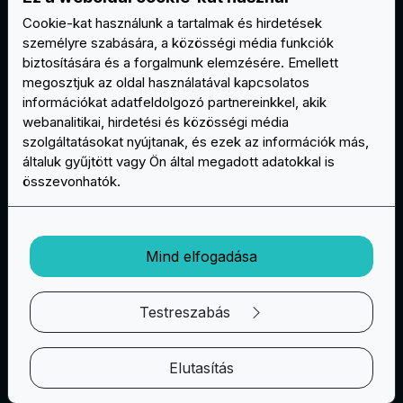
követelményeinek.
Cookie-kat használunk a tartalmak és hirdetések
személyre szabására, a közösségi média funkciók
Az Ön partnere a személyre szabott tapaszok
biztosítására és a forgalmunk elemzésére. Emellett
terén:
megosztjuk az oldal használatával kapcsolatos
információkat adatfeldolgozó partnereinkkel, akik
Legjobb árgaranciánk tükrözi
webanalitikai, hirdetési és közösségi média
elkötelezettségünket a vásárlói elégedettség és a
szolgáltatásokat nyújtanak, és ezek az információk más,
megfizethető árú egyedi foltok létrehozása iránt,
általuk gyűjtött vagy Ön által megadott adatokkal is
a minőség rovására. Azért vagyunk itt, hogy
összevonhatók.
segítsünk Önnek megvalósítani elképzeléseit,
miközben pénzt takarítunk meg Önnek.
Köszönjük, hogy az EasyPatch-et választotta
Mind elfogadása
egyedi tapaszok szállítójának. Ha bármilyen
kérdése van, vagy szeretné igénybe venni a
Testreszabás
legjobb árgaranciát, kérjük, forduljon hozzánk
bizalommal. Készen állunk arra, hogy segítsünk
Önnek a legjobb ár-érték arányban hozzájutni
Elutasítás
egyedi foltjaihoz.