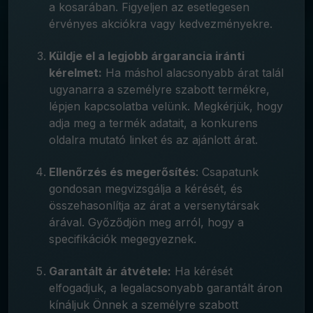
a kosarában. Figyeljen az esetlegesen
érvényes akciókra vagy kedvezményekre.
Küldje el a legjobb árgarancia iránti
kérelmet:
Ha máshol alacsonyabb árat talál
ugyanarra a személyre szabott termékre,
lépjen kapcsolatba velünk. Megkérjük, hogy
adja meg a termék adatait, a konkurens
oldalra mutató linket és az ajánlott árat.
Ellenőrzés és megerősítés
: Csapatunk
gondosan megvizsgálja a kérését, és
összehasonlítja az árat a versenytársak
árával. Győződjön meg arról, hogy a
specifikációk megegyeznek.
Garantált ár átvétele:
Ha kérését
elfogadjuk, a legalacsonyabb garantált áron
kínáljuk Önnek a személyre szabott