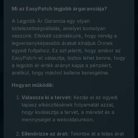
Mi az EasyPatch legjobb árgaranciája?
A Legjobb Ár Garancia egy olyan
kötelezettségvállalás, amelyet komolyan
veszünk. Eltökélt szándékunk, hogy mindig a
legversenyképesebb árakat kínáljuk Önnek
egyedi foltjaihoz. Ez azt jelenti, hogy amikor az
EasyPatch-et választja, biztos lehet benne, hogy
a legjobb ár-érték arányt kapja a pénzéért,
anélkül, hogy máshol kellene keresgélnie.
Hogyan működik:
Válassza ki a tervét:
Kezdje el az egyedi
tapasz elkészítésének folyamatát azzal,
hogy kiválasztja a tervét, a méretet és a
mennyiséget a weboldalunkon.
Ellenőrizze az árat:
Tekintse át a teljes árat