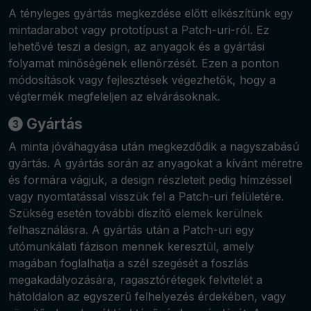
A tényleges gyártás megkezdése előtt elkészítünk egy
mintadarabot vagy prototípust a Patch-uri-ról. Ez
lehetővé teszi a design, az anyagok és a gyártási
folyamat minőségének ellenőrzését. Ezen a ponton
módosítások vagy fejlesztések végezhetők, hogy a
végtermék megfeleljen az elvárásoknak.
Gyártás
A minta jóváhagyása után megkezdődik a nagyszabású
gyártás. A gyártás során az anyagokat a kívánt méretre
és formára vágjuk, a design részleteit pedig hímzéssel
vagy nyomtatással visszük fel a Patch-uri felületére.
Szükség esetén további díszítő elemek kerülnek
felhasználásra. A gyártás után a Patch-uri egy
utómunkálati fázison mennek keresztül, amely
magában foglalhatja a szél szegését a foszlás
megakadályozására, ragasztórétegek felvitelét a
hátoldalon az egyszerű felhelyezés érdekében, vagy