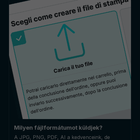
Milyen fájlformátumot küldjek?
A JPG, PNG, PDF, AI a kedvenceink, de