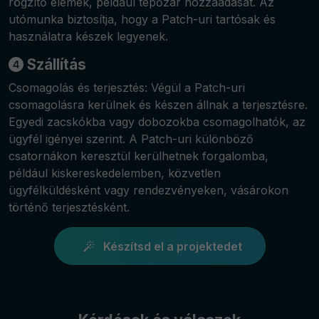
rögzítő elemek, például tépőzár hozzáadását. Az
utómunka biztosítja, hogy a Patch-uri tartósak és
használatra készek legyenek.
Szállítás
Csomagolás és terjesztés: Végül a Patch-uri
csomagolásra kerülnek és készen állnak a terjesztésre.
Egyedi zacskókba vagy dobozokba csomagolhatók, az
ügyfél igényei szerint. A Patch-uri különböző
csatornákon keresztül kerülhetnek forgalomba,
például kiskereskedelemben, közvetlen
ügyfélküldésként vagy rendezvényeken, vásárokon
történő terjesztésként.
Készítsd el a projektedet