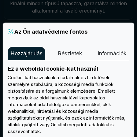
kínálni minden típusú tapaszra, garantálva minden
alkalommal a kiváló eredményt.
Az Ön adatvédelme fontos
Hozzájárulás
Részletek
Információk
100%-os elégedettség vagy visszatérítés
Ez a weboldal cookie-kat használ
Az értékesítés utáni szolgáltatással kapcsolatban
Cookie-kat használunk a tartalmak és hirdetések
bármikor kapcsolatba léphet velünk. Minőségi
személyre szabására, a közösségi média funkciók
problémák esetén ingyenes átalakítást vagy
biztosítására és a forgalmunk elemzésére. Emellett
visszatérítést kaphat.
megosztjuk az oldal használatával kapcsolatos
információkat adatfeldolgozó partnereinkkel, akik
webanalitikai, hirdetési és közösségi média
szolgáltatásokat nyújtanak, és ezek az információk más,
általuk gyűjtött vagy Ön által megadott adatokkal is
összevonhatók.