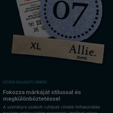
EGYEDI RUHÁZATI CÍMKÉK
Fokozza márkáját stílussal és
megkülönböztetéssel
A személyre szabott ruházati címkék felhasználási