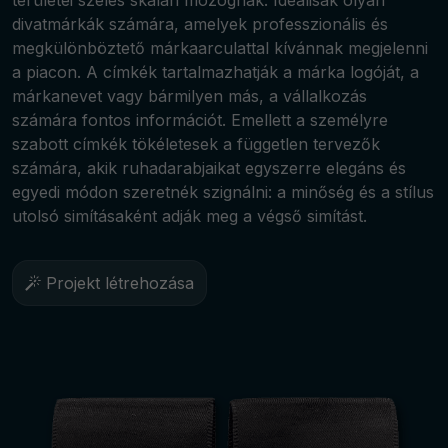
területei széles skálán mozognak. Ideálisak olyan
divatmárkák számára, amelyek professzionális és
megkülönböztető márkaarculattal kívánnak megjelenni
a piacon. A címkék tartalmazhatják a márka logóját, a
márkanevet vagy bármilyen más, a vállalkozás
számára fontos információt. Emellett a személyre
szabott címkék tökéletesek a független tervezők
számára, akik ruhadarabjaikat egyszerre elegáns és
egyedi módon szeretnék szignálni: a minőség és a stílus
utolsó simításaként adják meg a végső simítást.
Projekt létrehozása