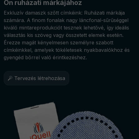
Ön ruházati márkájához
Exkluzív damaszk szőtt címkéink: Ruházati márkája
számára. A finom fonalak nagy láncfonal-sűrűséggel
kiváló mintareprodukciót tesznek lehetővé, így ideális
választás kis szöveg vagy összetett elemek esetén.
Érezze magát kényelmesen személyre szabott
címkéinkkel, amelyek tökéletesek nyakbavalókhoz és
gyengéd bőrrel való érintkezéshez.
Tervezés létrehozása