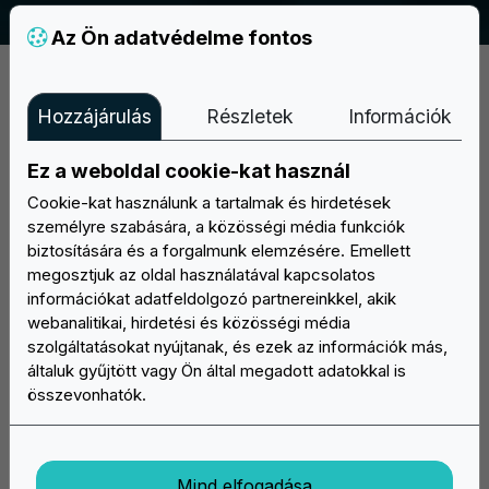
Az Ön adatvédelme fontos
Hozzájárulás
Részletek
Információk
Ez a weboldal cookie-kat használ
Cookie-kat használunk a tartalmak és hirdetések
Fedezze fel az Easypatch széles választékát egyedi patch-
személyre szabására, a közösségi média funkciók
urekből: állítsa össze online a projektjét, mi elkészítjük és
biztosítására és a forgalmunk elemzésére. Emellett
házhoz szállítjuk!
megosztjuk az oldal használatával kapcsolatos
információkat adatfeldolgozó partnereinkkel, akik
Mon/Fri: 9:30 - 17:30
webanalitikai, hirdetési és közösségi média
szolgáltatásokat nyújtanak, és ezek az információk más,
info@easypatch.hu
általuk gyűjtött vagy Ön által megadott adatokkal is
összevonhatók.
WhatsApp Chat
Mind elfogadása