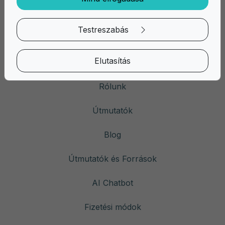
Testreszabás
Gyors linkek
Elutasítás
Rólunk
Útmutatók
Blog
Útmutatók és Források
AI Chatbot
Fizetési módok