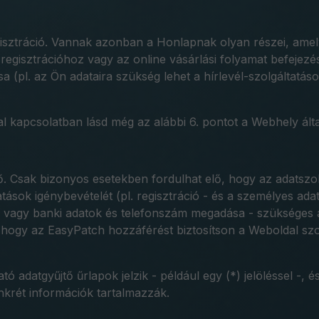
tráció. Vannak azonban a Honlapnak olyan részei, amelye
ő regisztrációhoz vagy az online vásárlási folyamat befejez
(pl. az Ön adataira szükség lehet a hírlevél-szolgáltatáso
l kapcsolatban lásd még az alábbi 6. pontot a Webhely álta
Csak bizonyos esetekben fordulhat elő, hogy az adatszolg
tások igénybevételét (pl. regisztráció - és a személyes ad
tok vagy banki adatok és telefonszám megadása - szükséges 
ogy az EasyPatch hozzáférést biztosítson a Weboldal szol
ó adatgyűjtő űrlapok jelzik - például egy (*) jelöléssel -, 
nkrét információk tartalmazzák.