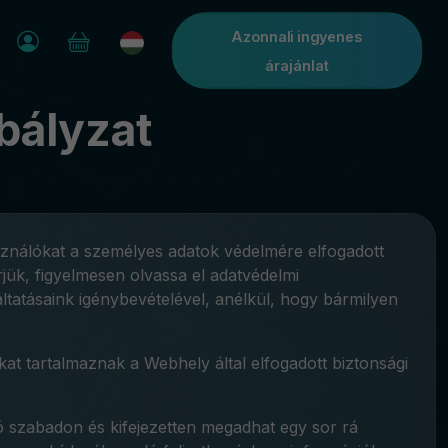
Azonnali ingyenes
árajánlat
bályzat
sználókat a személyes adatok védelmére elfogadott
jük, figyelmesen olvassa el adatvédelmi
tatásaink igénybevételével, anélkül, hogy bármilyen
ókat tartalmaznak a Webhely által elfogadott biztonsági
ló szabadon és kifejezetten megadhat egy sor rá