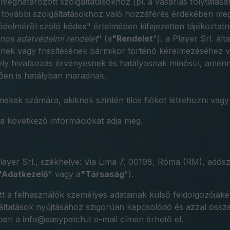
ghatározott szolgáltatásokhoz (pl. a vásárlás folytatásáho
 további szolgáltatásokhoz való hozzáférés érdekében meg k
delméről szóló kódex" értelmében kifejezetten tájékoztatni 
ános adatvédelmi rendelet
" (a
"Rendelet
"), a Player Srl. ál
ésének vagy frissítésének bármikor történő kérelmezéséhez 
ely hivatkozás érvényesnek és hatályosnak minősül, amenn
tően is hatályban maradnak.
mekek számára, akiknek szintén tilos fiókot létrehozni va
 a következő információkat adja meg.
Player Srl., székhelye: Via Lima 7, 00198, Róma (RM), ad
"Adatkezelő
" vagy a
"Társaság
").
tt a felhasználók személyes adatainak külső feldolgozójak
lgáltatások nyújtásához szigorúan kapcsolódó és azzal össze
ében a info@easypatch.it e-mail címen érhető el.