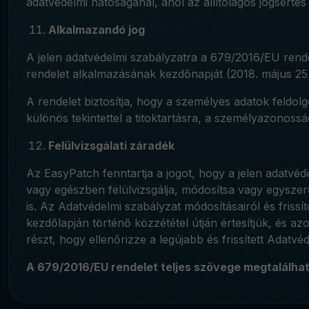
adatvédelmi hatóságánál, ahol az állítólagos jogsértés 
Alkalmazandó jog
A jelen adatvédelmi szabályzatra a 679/2016/EU rend
rendelet alkalmazásának kezdőnapját (2018. május 25
A rendelet biztosítja, hogy a személyes adatok feldolg
különös tekintettel a titoktartásra, a személyazonoss
Felülvizsgálati záradék
Az EasyPatch fenntartja a jogot, hogy a jelen adatvéd
vagy egészben felülvizsgálja, módosítsa vagy egyszer
is. Az Adatvédelmi szabályzat módosításairól és frissí
kezdőlapján történő közzététel útján értesítjük, és a
részt, hogy ellenőrizze a legújabb és frissített Adatvé
A 679/2016/EU rendelet teljes szövege megtalálh