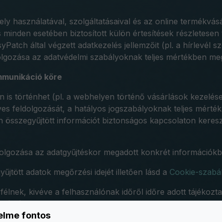
y használatával, szolgáltatásaival és az online termékvásá
s minden esetében biztosított külön értesítések részletesen
Patch által végzett adatkezelés jellemzőit (pl. a hírlevél s
olgozása az adatvédelmi szabályoknak teljes mértékben megf
mmunikáció köre
n is történhet (pl. a webhelyen történő vásárlások kezelés
es feldolgozását, a hatályos jogszabályoknak teljes mérték
 összegyűjtött információt biztonságos kapcsolaton keresz
dolgozása az adatgyűjtéskor megadott konkrét információkb
űjtött adatok megőrzési idejét illetően lásd a
Cookie-szabál
nek, kivéve a felhasználónak időről időre adott tájékoztat
edélyével.
elme fontos