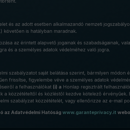
történt.
elet és az adott esetben alkalmazandó nemzeti jogszabál
.) követően is hatályban maradnak.
ozása az érintett alapvető jogainak és szabadságainak, vala
ágra és a személyes adatok védelméhez való jogra.
elmi szabályzatot saját belátása szerint, bármilyen módon é
űen frissítse, figyelembe véve a személyes adatok védelmé
téseiről a felhasználókat
(i) a
Honlap regisztrált felhasználó
zok a közzétételtől és közléstől kezdve kötelező érvényűek.
delmi szabályzat közzétételét, vagy ellenőrizze az e-mail pos
ató az Adatvédelmi Hatóság
www.garanteprivacy.it
webo