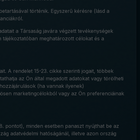
etartásával történik. Egyszerű kérésre (lásd a
anciákról.
adatait a Társaság javára végzett tevékenységek
n tájékoztatóban meghatározott célokat és a
 A rendelet 15-23. cikke szerinti jogait, többek
athatja az Ön által megadott adatokat vagy törölheti
a hozzájárulások (ha vannak ilyenek)
önösen marketingcélokból vagy az Ön preferenciáinak
8. pontot), minden esetben panaszt nyújthat be az
zág adatvédelmi hatóságánál, illetve azon ország