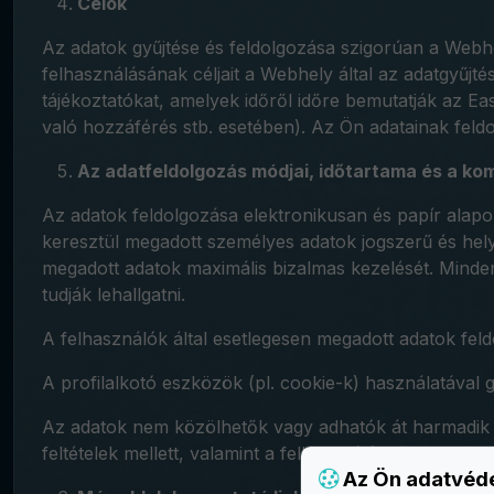
Célok
Az adatok gyűjtése és feldolgozása szigorúan a Webhel
felhasználásának céljait a Webhely által az adatgyűjté
tájékoztatókat, amelyek időről időre bemutatják az Easy
való hozzáférés stb. esetében). Az Ön adatainak feld
Az adatfeldolgozás módjai, időtartama és a ko
Az adatok feldolgozása elektronikusan és papír alapo
keresztül megadott személyes adatok jogszerű és hely
megadott adatok maximális bizalmas kezelését. Minden
tudják lehallgatni.
A felhasználók által esetlegesen megadott adatok fel
A profilalkotó eszközök (pl. cookie-k) használatával gy
Az adatok nem közölhetők vagy adhatók át harmadik fél
feltételek mellett, valamint a felhasználó előzetes eng
Az Ön adatvéd