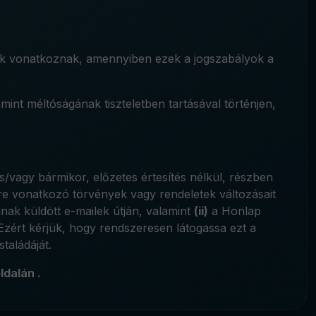
yok vonatkoznak, amennyiben ezek a jogszabályok a
mint méltóságának tiszteletben tartásával történjen,
s/vagy bármikor, előzetes értesítés nélkül, részben
re vonatkozó törvények vagy rendeletek változásait
inak küldött e-mailek útján, valamint
(ii)
a Honlap
 Ezért kérjük, hogy rendszeresen látogassa ezt a
taládáját.
ldalán
.