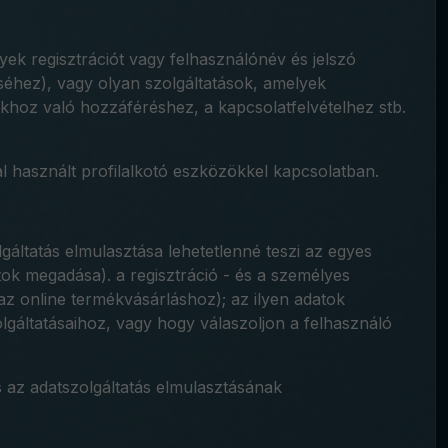
k regisztrációt vagy felhasználónév és jelszó
éséhez), vagy olyan szolgáltatások, amelyek
khoz való hozzáféréshez, a kapcsolatfelvételhez stb.
l használt profilalkotó eszközökkel kapcsolatban.
áltatás elmulasztása lehetetlenné teszi az egyes
atok megadása). a regisztráció - és a személyes
az online termékvásárláshoz); az ilyen adatok
gáltatásaihoz, vagy hogy válaszoljon a felhasználó
és az adatszolgáltatás elmulasztásának