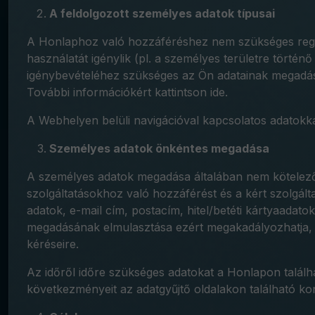
A feldolgozott személyes adatok típusai
A Honlaphoz való hozzáféréshez nem szükséges regisz
használatát igénylik (pl. a személyes területre történ
igénybevételéhez szükséges az Ön adatainak megadása 
További információkért kattintson ide.
A Webhelyen belüli navigációval kapcsolatos adatokka
Személyes adatok önkéntes megadása
A személyes adatok megadása általában nem kötelező. 
szolgáltatásokhoz való hozzáférést és a kért szolgálta
adatok, e-mail cím, postacím, hitel/betéti kártyaada
megadásának elmulasztása ezért megakadályozhatja, h
kéréseire.
Az időről időre szükséges adatokat a Honlapon találhat
következményeit az adatgyűjtő oldalakon található ko