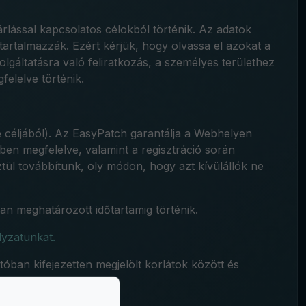
rlással kapcsolatos célokból történik. Az adatok
 tartalmazzák. Ezért kérjük, hogy olvassa el azokat a
zolgáltatásra való feliratkozás, a személyes területhez
elelve történik.
e céljából). Az EasyPatch garantálja a Webhelyen
ben megfelelve, valamint a regisztráció során
tül továbbítunk, oly módon, hogy azt kívülállók ne
an meghatározott időtartamig történik.
yzatunkat.
óban kifejezetten megjelölt korlátok között és