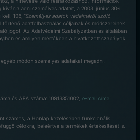
z, a hírlevélre való feliratkozáshoz, információk
ívánja adni személyes adatait, a 2003. június 30-i
kell. 196,
"Személyes adatok védelméről szóló
tal történő adatfelhasználás céljainak és módszereinek
való jogot. Az Adatvédelmi Szabályzatban és általában
yiben és amilyen mértékben a hivatkozott szabályok
gy egyéb módon személyes adataikat megadni.
ószáma és ÁFA száma: 10913351002,
e-mail címe
:
ént számos, a Honlap kezelésében funkcionális
függő célokra, beleértve a termékek értékesítését is.