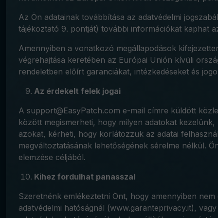
Az Ön adatainak továbbítása az adatvédelmi jogszabály
tájékoztató 9. pontját) további információkat kaphat a
Amennyiben a vonatkozó megállapodások kifejezetten e
végrehajtása keretében az Európai Unión kívüli orszá
rendeletben előírt garanciákat, intézkedéseket és jogo
Az érdekelt felek jogai
A support@EasyPatch.com e-mail címre küldött közlemén
között megismerheti, hogy milyen adatokat kezelünk, h
azokat, kérheti, hogy korlátozzuk az adatai felhaszná
megváltoztatásának lehetőségének sérelme nélkül. Ön 
elemzése céljából.
Kihez fordulhat panasszal
Szeretnénk emlékeztetni Önt, hogy amennyiben nem elé
adatvédelmi hatóságnál (www.garanteprivacy.it), vagy