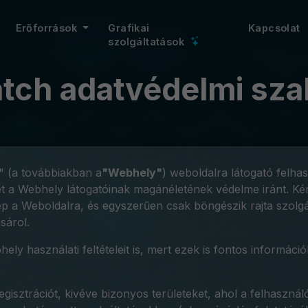
Erőforrások
Grafikai
Kapcsolat
szolgáltatások
tch adatvédelmi sza
 "" (a továbbiakban a
"Webhely"
) weboldalra látogató felha
mét a Webhely látogatóinak magánéletének védelme iránt. Kér
p a Weboldalra, és egyszerűen csak böngészik rajta szolgál
sárol.
ly használati feltételeit is, mert ezek is fontos informáci
gisztrációt, kivéve bizonyos területeket, ahol a felhaszná