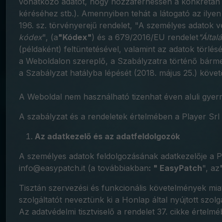
vonatkozó adatot, hogy hozzáférhessen a konkrétan me
kéréséhez stb.). Amennyiben tehát a látogató az ilyen
196. sz. törvényerejű rendelet, "A személyes adatok vé
kódex
", (a
"Kódex"
) és a 679/2016/EU rendelet
"Által
(példaként) feltüntetésével, valamint az adatok törl
a Weboldalon szereplő, a Szabályzatra történő bárm
a Szabályzat hatályba lépését (2018. május 25.) köve
A Weboldal nem használható tizenhat éven aluli gyer
A szabályzat és a rendeletek értelmében a Player Srl
Az adatkezelő és az adatfeldolgozók
A személyes adatok feldolgozásának adatkezelője a 
info@easypatch.it (a továbbiakban
: "
EasyPatch
", az
Tisztán szervezési és funkcionális követelmények mia
szolgáltatót neveztünk ki a Honlap által nyújtott szo
Az adatvédelmi tisztviselő a rendelet 37. cikke értelm