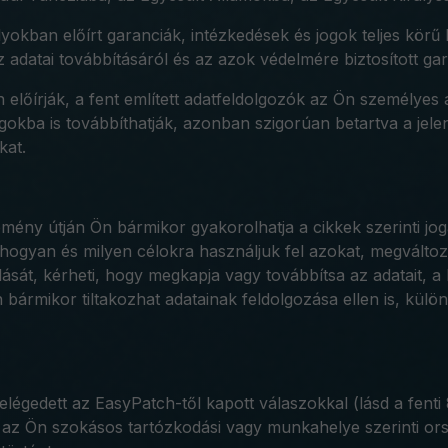
okban előírt garanciák, intézkedések és jogok teljes körű b
z adatai továbbításáról és az azok védelmére biztosított gar
lőírják, a fent említett adatfeldolgozók az Ön személyes 
gokba is továbbíthatják, azonban szigorúan betartva a jele
kat.
y útján Ön bármikor gyakorolhatja a cikkek szerinti jogait.
ogyan és milyen célokra használjuk fel azokat, megváltozt
lását, kérheti, hogy megkapja vagy továbbítsa az adatait, 
bármikor tiltakozhat adatainak feldolgozása ellen is, kül
gedett az EasyPatch-től kapott válaszokkal (lásd a fenti 
 az Ön szokásos tartózkodási vagy munkahelye szerinti ors