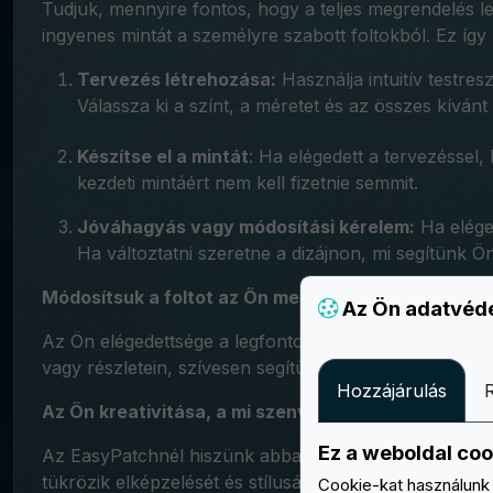
Tudjuk, mennyire fontos, hogy a teljes megrendelés l
ingyenes mintát a személyre szabott foltokból. Ez így
Tervezés létrehozása:
Használja intuitív testre
Válassza ki a színt, a méretet és az összes kívánt 
Készítse el a mintát
: Ha elégedett a tervezéssel, 
kezdeti mintáért nem kell fizetnie semmit.
Jóváhagyás vagy módosítási kérelem:
Ha eléged
Ha változtatni szeretne a dizájnon, mi segítünk Ön
Módosítsuk a foltot az Ön megelégedésére:
Az Ön adatvéd
Az Ön elégedettsége a legfontosabb számunkra. Ha az
vagy részletein, szívesen segítünk Önnek.
Hozzájárulás
Az Ön kreativitása, a mi szenvedélyünk:
Ez a weboldal coo
Az EasyPatchnél hiszünk abban, hogy minden foltnak 
tükrözik elképzelését és stílusát. Ingyenes mintánkkal
Cookie-kat használunk 