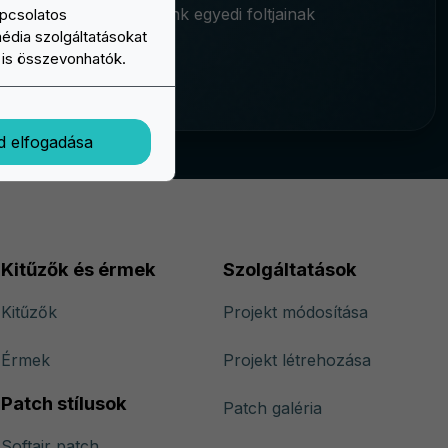
eretné elkezdeni velünk egyedi foltjainak
apcsolatos
média szolgáltatásokat
l is összevonhatók.
d elfogadása
Kitűzők és érmek
Szolgáltatások
Kitűzők
Projekt módosítása
Érmek
Projekt létrehozása
Patch stílusok
Patch galéria
Softair patch