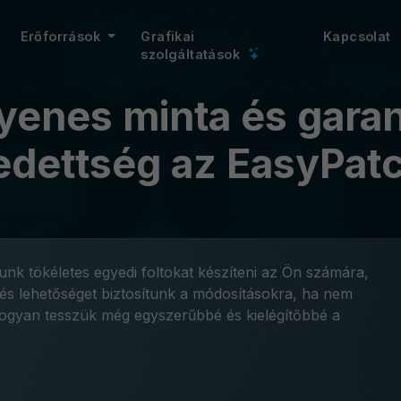
Erőforrások
Grafikai
Kapcsolat
szolgáltatások
yenes minta és garan
edettség az EasyPat
k tökéletes egyedi foltokat készíteni az Ön számára,
, és lehetőséget biztosítunk a módosításokra, ha nem
 hogyan tesszük még egyszerűbbé és kielégítőbbé a