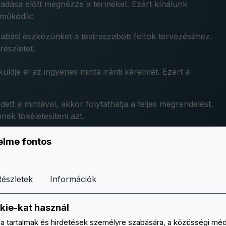
eadása előtt megnézze a terméket. Ezért kínálunk
 működik:
szabási eszközünket a testreszabott foltok tervezéséhez.
részletet.
küldje el az ingyenes minta iránti kérelmét. Ezért a
ett a mintával, akkor folytathatja a teljes megrendelést.
nek tökéletesíteni azt.
elme fontos
 ingyenes minta kézhezvétele után változtatni szeretne az
Részletek
Információk
kie-kat használ
egyedi műalkotásnak kell lennie. Szenvedélyesen segítünk
 biztos lehet benne, hogy pontosan azt kapja, amit szeretne
a tartalmak és hirdetések személyre szabására, a közösségi méd