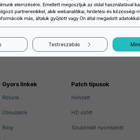
yedi patch partnerként. Ha bármilyen kérdése van, vagy sz
galmunk elemzésére. Emellett megosztjuk az oldal használatával k
lgozó partnereinkkel, akik webanalitikai, hirdetési és közösségi 
észen állunk arra, hogy megvalósítsuk elképzelését.
információk más, általuk gyűjtött vagy Ön által megadott adatokka
okhoz, amelyeknél az Ön kreativitása az első helyen áll.
s
Testreszabás
Min
Gyors linkek
Patch típusok
Rólunk
Hímzett
Útmutatók
HD szőtt
Blog
Szublimált nyomtatott