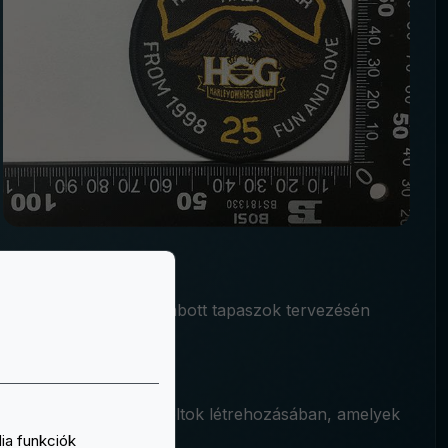
 Ön által személyre szabott tapaszok tervezésén
 Önnek olyan egyedi foltok létrehozásában, amelyek
.
ia funkciók