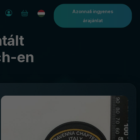
Azonnali ingyenes
árajánlat
tált
ch-en