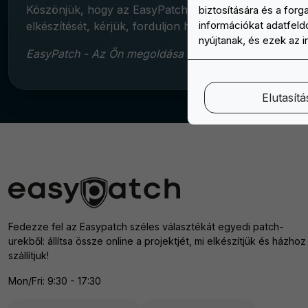
Köszönjük, hogy az EasyPatch-et választotta az Ön eg
biztosítására és a for
információkat adatfeldo
elkészítését, kérjük, forduljon hozzánk bizalommal. K
nyújtanak, és ezek az 
EasyPatch - Az Ön megoldása a személyre szabott folt
Elutasítá
Fedezze fel az Easypatch széles választékát egyedi patch-
urekből: állítsa össze online a projektjét, mi elkészítjük és házhoz
szállítjuk!
Mon/Fri: 9:30 - 17:30