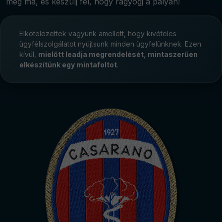
még ma, és készülj fel, hogy ragyogj a pályán!
Elkötelezettek vagyunk amellett, hogy kivételes
ügyfélszolgálatot nyújtsunk minden ügyfelünknek. Ezen
kívül,
mielőtt leadja megrendelését, mintaszerűen
elkészítünk egy mintafoltot
.