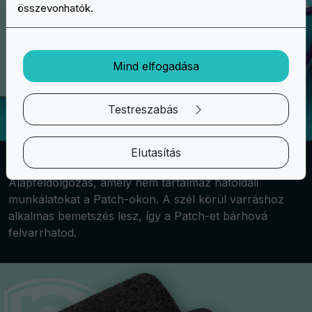
összevonhatók.
Mind elfogadása
Testreszabás
Elutasítás
Varráshoz
Alapfeldolgozás, amely nem tartalmaz hátoldali
munkálatokat a Patch-okon. A szél körül varráshoz
alkalmas bemetszés lesz, így a Patch-et bárhová
felvarrhatod.