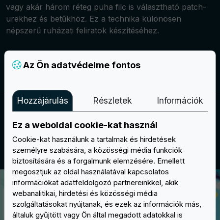
vagy akár három réteg puha filc is választható patch-
urekhez és betűkhöz. Ez a technika különösen
népszerű ruházati feliratok készítéséhez.
Az Ön adatvédelme fontos
Készítsd el a projektedet
Hozzájárulás
Részletek
Információk
HÁTSÓ OPCIÓK
Ez a weboldal cookie-kat használ
Válaszd ki a Patch-uraid hátoldalának
Cookie-kat használunk a tartalmak és hirdetések
típusát
személyre szabására, a közösségi média funkciók
biztosítására és a forgalmunk elemzésére. Emellett
megosztjuk az oldal használatával kapcsolatos
információkat adatfeldolgozó partnereinkkel, akik
webanalitikai, hirdetési és közösségi média
szolgáltatásokat nyújtanak, és ezek az információk más,
általuk gyűjtött vagy Ön által megadott adatokkal is