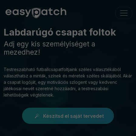
Labdarúgó csapat foltok
Adj egy kis személyiséget a
mezedhez!
Testreszabható futballcsapatfoltjaink széles választékából
választhatsz a minták, színek és méretek széles skálájából. Akár
a csapat logóját, egy motivációs szlogent vagy kedvenc
játékosai nevét szeretné hozzáadni, a testreszabási
lehetőségek végtelenek.
Készítsd el saját tervedet