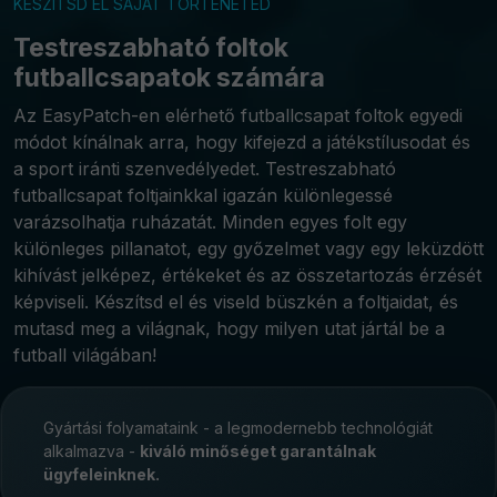
KÉSZÍTSD EL SAJÁT TÖRTÉNETED
Testreszabható foltok
futballcsapatok számára
Az EasyPatch-en elérhető futballcsapat foltok egyedi
módot kínálnak arra, hogy kifejezd a játékstílusodat és
a sport iránti szenvedélyedet. Testreszabható
futballcsapat foltjainkkal igazán különlegessé
varázsolhatja ruházatát. Minden egyes folt egy
különleges pillanatot, egy győzelmet vagy egy leküzdött
kihívást jelképez, értékeket és az összetartozás érzését
képviseli. Készítsd el és viseld büszkén a foltjaidat, és
mutasd meg a világnak, hogy milyen utat jártál be a
futball világában!
Gyártási folyamataink - a legmodernebb technológiát
alkalmazva -
kiváló minőséget garantálnak
ügyfeleinknek.