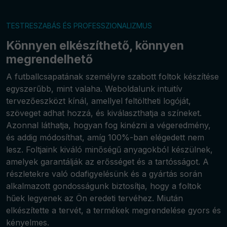
TESTRESZABÁS ÉS PROFESSZIONALIZMUS
Könnyen elkészíthető, könnyen
megrendelhető
A futballcsapatának személyre szabott foltok készítése
egyszerűbb, mint valaha. Weboldalunk intuitív
tervezőeszközt kínál, amellyel feltöltheti logóját,
szöveget adhat hozzá, és kiválaszthatja a színeket.
Azonnal láthatja, hogyan fog kinézni a végeredmény,
és addig módosíthat, amíg 100%-ban elégedett nem
lesz. Foltjaink kiváló minőségű anyagokból készülnek,
amelyek garantálják az erősséget és a tartósságot. A
részletekre való odafigyelésünk és a gyártás során
alkalmazott gondosságunk biztosítja, hogy a foltok
hűek legyenek az Ön eredeti tervéhez. Miután
elkészítette a tervét, a termékek megrendelése gyors és
kényelmes.