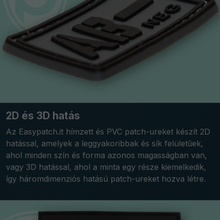
2D és 3D hatás
Az Easypatch.it hímzett és PVC patch-ureket készít 2D
hatással, amelyek a leggyakoribbak és sík felületűek,
ahol minden szín és forma azonos magasságban van,
vagy 3D hatással, ahol a minta egy része kiemelkedik,
így háromdimenziós hatású patch-ureket hozva létre.