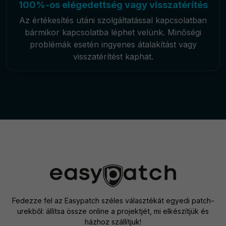
100%-os elégedettség vagy visszatérítés
Az értékesítés utáni szolgáltatással kapcsolatban
bármikor kapcsolatba léphet velünk. Minőségi
problémák esetén ingyenes átalakítást vagy
visszatérítést kaphat.
Fedezze fel az Easypatch széles választékát egyedi patch-
urekből: állítsa össze online a projektjét, mi elkészítjük és
házhoz szállítjuk!