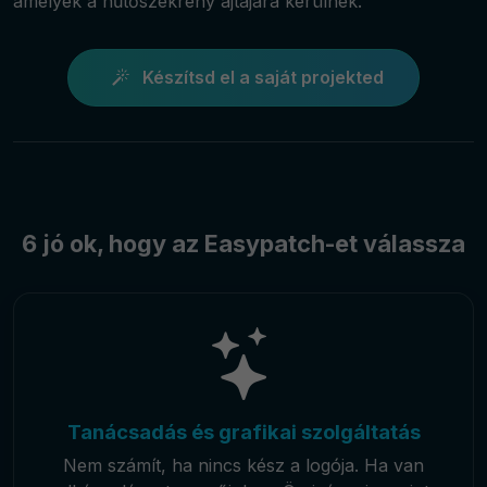
amelyek a hűtőszekrény ajtajára kerülnek.
Készítsd el a saját projekted
6 jó ok, hogy az Easypatch-et válassza
Tanácsadás és grafikai szolgáltatás
Nem számít, ha nincs kész a logója. Ha van