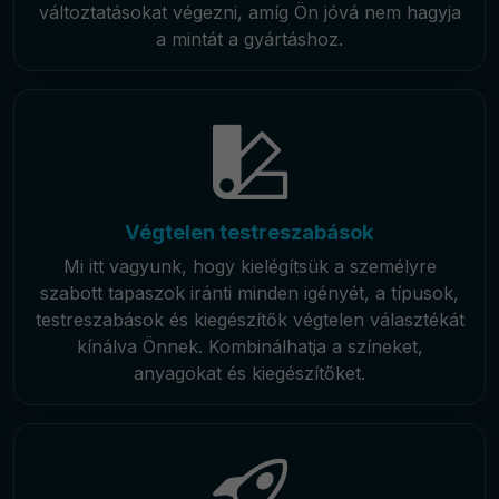
változtatásokat végezni, amíg Ön jóvá nem hagyja
a mintát a gyártáshoz.
Végtelen testreszabások
Mi itt vagyunk, hogy kielégítsük a személyre
szabott tapaszok iránti minden igényét, a típusok,
testreszabások és kiegészítők végtelen választékát
kínálva Önnek. Kombinálhatja a színeket,
anyagokat és kiegészítőket.