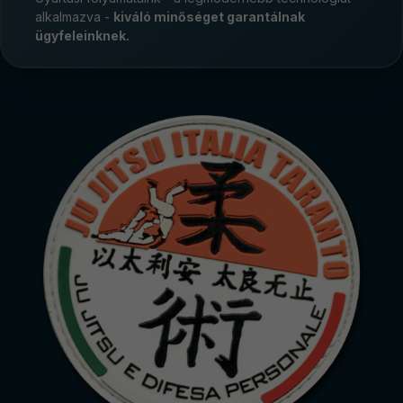
alkalmazva -
kiváló minőséget garantálnak
ügyfeleinknek.