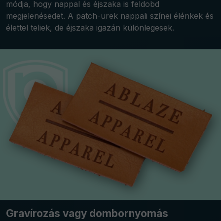
módja, hogy nappal és éjszaka is feldobd
megjelenésedet. A patch-urek nappali színei élénkek és
élettel teliek, de éjszaka igazán különlegesek.
Gravírozás vagy dombornyomás