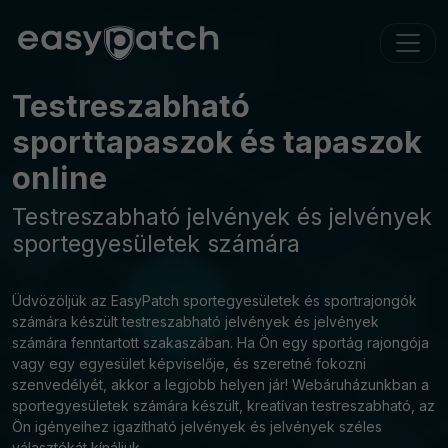
Testreszabható
sporttapaszok és tapaszok
online
Testreszabható jelvények és jelvények
sportegyesületek számára
Üdvözöljük az EasyPatch sportegyesületek és sportrajongók
számára készült testreszabható jelvények és jelvények
számára fenntartott szakaszában. Ha Ön egy sportág rajongója
vagy egy egyesület képviselője, és szeretné fokozni
szenvedélyét, akkor a legjobb helyen jár! Webáruházunkban a
sportegyesületek számára készült, kreatívan testreszabható, az
Ön igényeihez igazítható jelvények és jelvények széles
választékát kínáljuk.