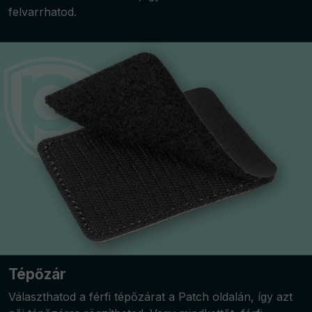
felvarrhatod.
Tépőzár
Választhatod a férfi tépőzárat a Patch oldalán, így azt