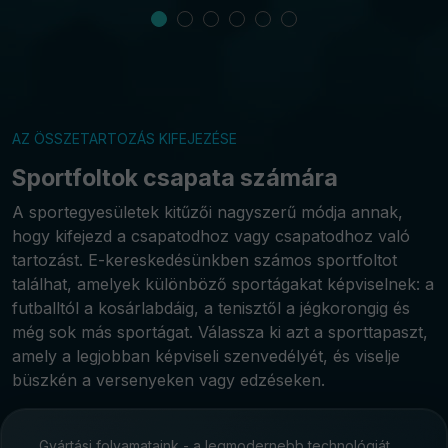
AZ ÖSSZETARTOZÁS KIFEJEZÉSE
Sportfoltok csapata számára
A sportegyesületek kitűzői nagyszerű módja annak,
hogy kifejezd a csapatodhoz vagy csapatodhoz való
tartozást. E-kereskedésünkben számos sportfoltot
találhat, amelyek különböző sportágakat képviselnek: a
futballtól a kosárlabdáig, a tenisztől a jégkorongig és
még sok más sportágat. Válassza ki azt a sporttapaszt,
amely a legjobban képviseli szenvedélyét, és viselje
büszkén a versenyeken vagy edzéseken.
Gyártási folyamataink - a legmodernebb technológiát