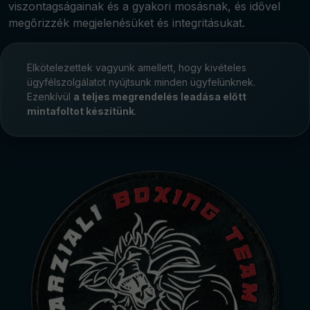
viszontagságainak és a gyakori mosásnak, és idővel
megőrizzék megjelenésüket és integritásukat.
Elkötelezettek vagyunk amellett, hogy kivételes
ügyfélszolgálatot nyújtsunk minden ügyfelünknek.
Ezenkívül
a teljes megrendelés leadása előtt
mintafoltot készítünk
.