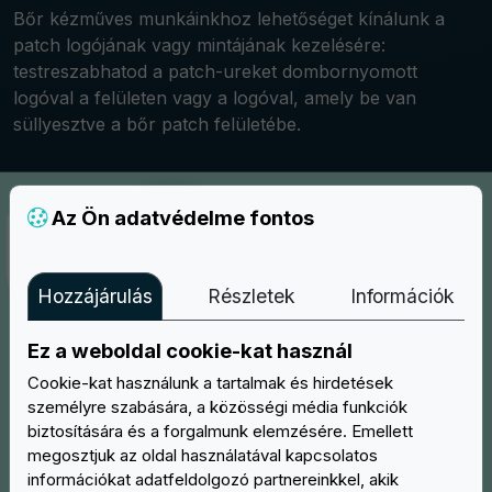
Bőr kézműves munkáinkhoz lehetőséget kínálunk a
patch logójának vagy mintájának kezelésére:
testreszabhatod a patch-ureket dombornyomott
logóval a felületen vagy a logóval, amely be van
süllyesztve a bőr patch felületébe.
Az Ön adatvédelme fontos
Hozzájárulás
Részletek
Információk
Ez a weboldal cookie-kat használ
Cookie-kat használunk a tartalmak és hirdetések
személyre szabására, a közösségi média funkciók
biztosítására és a forgalmunk elemzésére. Emellett
megosztjuk az oldal használatával kapcsolatos
információkat adatfeldolgozó partnereinkkel, akik