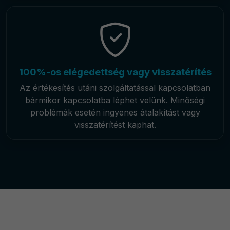
100%-os elégedettség vagy visszatérítés
Az értékesítés utáni szolgáltatással kapcsolatban
bármikor kapcsolatba léphet velünk. Minőségi
problémák esetén ingyenes átalakítást vagy
visszatérítést kaphat.