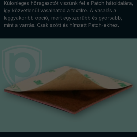
Különleges hőragasztót viszünk fel a Patch hátoldalára,
így közvetlenül vasalhatod a textilre. A vasalás a
leggyakoribb opció, mert egyszerűbb és gyorsabb,
mint a varrás. Csak szőtt és hímzett Patch-ekhez.