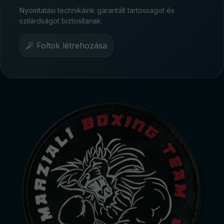
Nyomtatási technikáink garantált tartósságot és
szilárdságot biztosítanak.
Foltok létrehozása