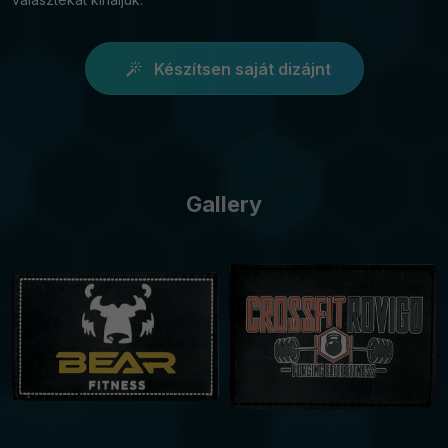
Készítsen saját dizájnt
Gallery