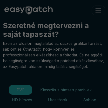
Szeretné megtervezni a
saját tapaszát?
Ezen az oldalon megtalálod az összes grafikai forrást,
sablont és útmutatót, hogy könnyen és
professzionálisan elkészíthesd a foltodat. És ne aggódj,
ha segítségre van szükséged a patched elkészítéséhez,
az Easypatch oldalon mindig találsz segítséget.
PVC
Klasszikus hímzett patch-ek
HD hímzés
Utasítások
Sablon