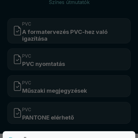
Színes útmutatók
PVC
A formatervezés PVC-hez való
igazítása
PVC
PVC nyomtatás
PVC
Műszaki megjegyzések
PVC
PANTONE elérhető