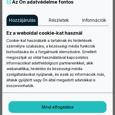
Az Ön adatvédelme fontos
Hozzájárulás
Részletek
Információk
Ez a weboldal cookie-kat használ
Fedezze fel az Easypatch széles választékát egyedi patch-
Cookie-kat használunk a tartalmak és hirdetések
urekből: állítsa össze online a projektjét, mi elkészítjük és
személyre szabására, a közösségi média funkciók
házhoz szállítjuk!
biztosítására és a forgalmunk elemzésére. Emellett
megosztjuk az oldal használatával kapcsolatos
Mon/Fri: 9:30 - 17:30
információkat adatfeldolgozó partnereinkkel, akik
webanalitikai, hirdetési és közösségi média
info@easypatch.hu
szolgáltatásokat nyújtanak, és ezek az információk más,
általuk gyűjtött vagy Ön által megadott adatokkal is
WhatsApp Chat
összevonhatók.
Mind elfogadása