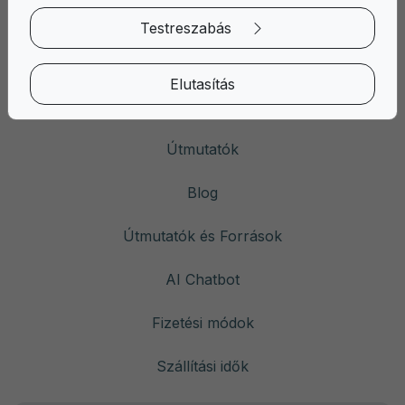
Testreszabás
Gyors linkek
Elutasítás
Rólunk
Útmutatók
Blog
Útmutatók és Források
AI Chatbot
Fizetési módok
Szállítási idők