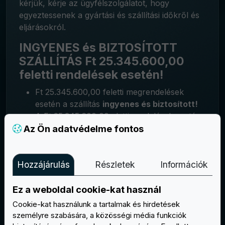
kérjük, kérje az ügyfélszolgálatot, hogy
egyeztessenek a gyártási és szállítási időkről és
eljárásokról.
INGYENES és BIZTOSÍTOTT
SZÁLLÍTÁS Ft 25.345.600,00
feletti rendelések esetén!
Ft 25.345.600,00 feletti megrendelések
esetén a szállítás
ingyenes és biztosított!
A Ft 25.345.600,00 alatti rendelések esetén
Az Ön adatvédelme fontos
Ft 25.345.600,00-t kell fizetni, beleértve az
áfát és a biztosítást.
Az EasyPatch ingyenes
biztosítási
Hozzájárulás
Részletek
Információk
fedezetet
kínál
a szállított árukra
a
küldeménnyel együtt.
Ez a weboldal cookie-kat használ
Cookie-kat használunk a tartalmak és hirdetések
személyre szabására, a közösségi média funkciók