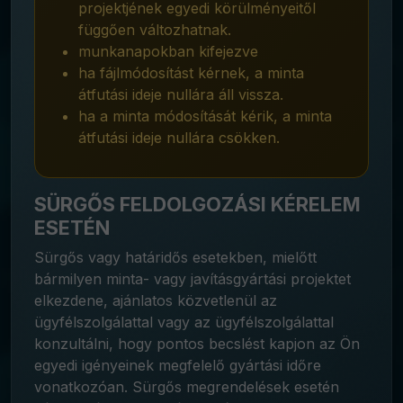
projektjének egyedi körülményeitől
függően változhatnak.
munkanapokban kifejezve
ha fájlmódosítást kérnek, a minta
átfutási ideje nullára áll vissza.
ha a minta módosítását kérik, a minta
átfutási ideje nullára csökken.
SÜRGŐS FELDOLGOZÁSI KÉRELEM
ESETÉN
Sürgős vagy határidős esetekben, mielőtt
bármilyen minta- vagy javításgyártási projektet
elkezdene, ajánlatos közvetlenül az
ügyfélszolgálattal vagy az ügyfélszolgálattal
konzultálni, hogy pontos becslést kapjon az Ön
egyedi igényeinek megfelelő gyártási időre
vonatkozóan. Sürgős megrendelések esetén