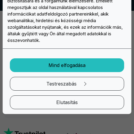
biztosítására és a forgalmunk elemzésére. Emellett
megosztjuk az oldal használatával kapcsolatos
információkat adatfeldolgozó partnereinkkel, akik
webanalitikai, hirdetési és közösségi média
szolgáltatásokat nyújtanak, és ezek az információk más,
általuk gyűjtött vagy Ön által megadott adatokkal is
összevonhatók.
Fedezze fel az Easypatch széles választékát egyedi patch-
Mind elfogadása
urekből: állítsa össze online a projektjét, mi elkészítjük és
házhoz szállítjuk!
Mon/Fri: 9:30 - 17:30
Testreszabás
info@easypatch.hu
Elutasítás
WhatsApp Chat