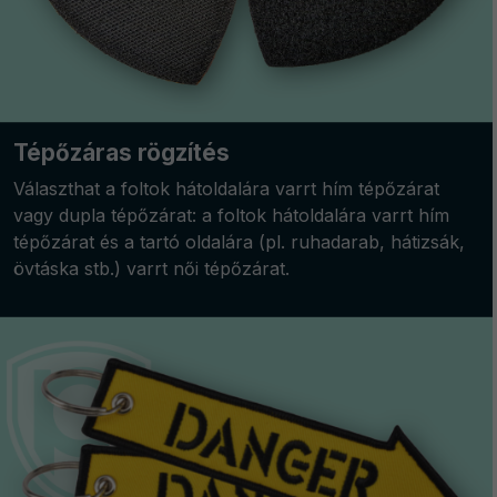
Tépőzáras rögzítés
Választhat a foltok hátoldalára varrt hím tépőzárat
vagy dupla tépőzárat: a foltok hátoldalára varrt hím
tépőzárat és a tartó oldalára (pl. ruhadarab, hátizsák,
övtáska stb.) varrt női tépőzárat.