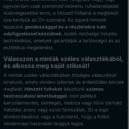
egyszerűen csak szeretnéd kedvenc ruhadarabjaidat
különlegesebbé tenni, a hímzett foltjaink a megfelelő
szerkentyűk az Ön számára. Az egyedi hímzett
tapaszok
gondossággal és a részletekre való
odafigyeléssel készülnek
, kiváló minőségű hímzési
technikákkal, amelyek garantálják a tartósságot és az
esztétikus megjelenést.
Válasszon a minták széles választékából,
és alkossa meg saját stílusát!
A minták széles választékában bőséges választékot
kínálunk, amely minden ízlésnek és érdeklődési körnek
megfelel.
Hímzett foltokat
készítünk
számos
testreszabási lehetőséggel
, mint például
karcolásmentes, semleges, matrica vagy hőre zárható
hátoldal; arany vagy ezüst fémszálak; 3D a logó
domborításához vagy a kulcstartó, hogy a foltot
mindennapi használati tárggyá tegye.