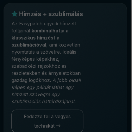
Hímzés + szublimálás
Az Easypatch egyedi hímzett
foltjainál
kombinálhatja a
klasszikus hímzést a
szublimációval
, ami közvetlen
nyomtatás a szövetre. Ideális
fényképes képekhez,
szabadkézi rajzokhoz és
részletekben és árnyalatokban
gazdag logókhoz.
A jobb oldali
képen egy példát láthat egy
hímzett szövegre egy
szublimációs háttérdizájnnal.
Fedezze fel a vegyes
technikát