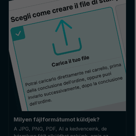
Milyen fájlformátumot küldjek?
A JPG, PNG, PDF, AI a kedvenceink, de
bármilyen fájlt elküldhet nekünk, amíg az