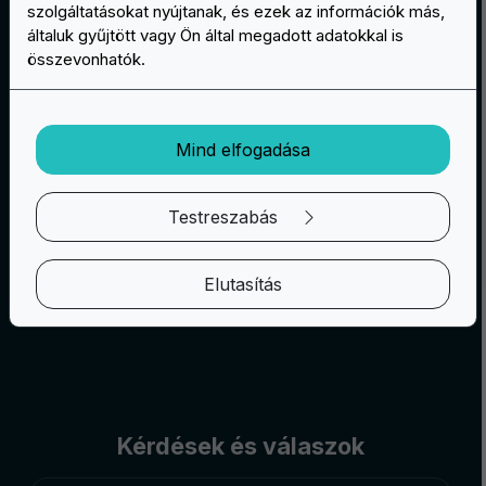
Grafikai tervezési szolgáltatás
szolgáltatásokat nyújtanak, és ezek az információk más,
általuk gyűjtött vagy Ön által megadott adatokkal is
Van egy ötlete vagy egy vázlata a
összevonhatók.
tapaszához? Az Easypatch szakértelmet,
innovációt és szakmaiságot bocsát az Ön
rendelkezésére, hogy elképzeléseit a
Mind elfogadása
koncepciótól a konkrét gyártásig eljuttassa.
Testreszabás
Tudjon meg többet
Elutasítás
Kérdések és válaszok