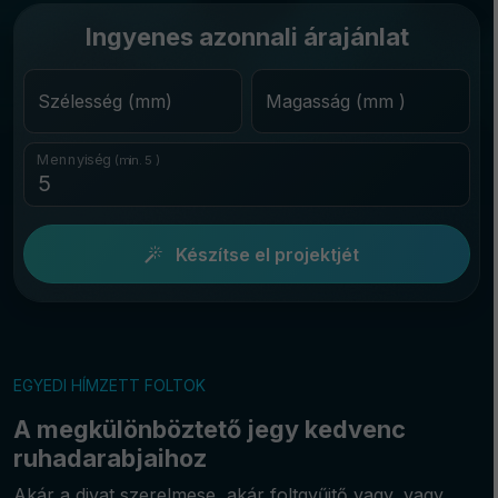
Ingyenes azonnali árajánlat
Szélesség (mm)
Magasság (mm )
Mennyiség
(min. 5 )
Készítse el projektjét
EGYEDI HÍMZETT FOLTOK
A megkülönböztető jegy kedvenc
ruhadarabjaihoz
Akár a divat szerelmese, akár foltgyűjtő vagy, vagy