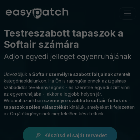
Testreszabott tapaszok a
Softair számára
Adjon egyedi jelleget egyenruhájának
Üdvözöljük a
Softair személyre szabott foltjainak
szentelt
kategóriaoldalunkon. Ha Ön is rajongója ennek az izgalmas
szabadidős tevékenységnek - és szeretne egyedi színt vinni
az egyenruhájába -, akkor a legjobb helyen jár.
Webáruházunkban
személyre szabható softair-foltok és -
tapaszok széles választékát
kínáljuk, amelyeket kifejezetten
az Ön játékigényeinek megfelelően készítettünk.
Készítsd el saját tervedet