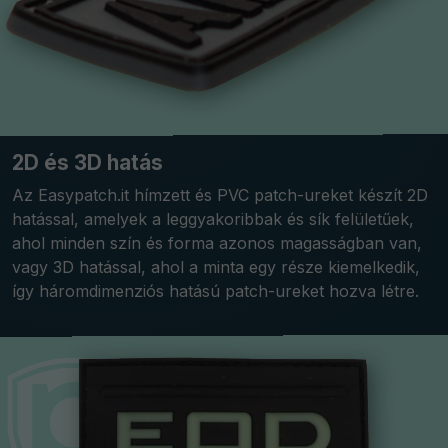
2D és 3D hatás
Az Easypatch.it hímzett és PVC patch-ureket készít 2D
hatással, amelyek a leggyakoribbak és sík felületűek,
ahol minden szín és forma azonos magasságban van,
vagy 3D hatással, ahol a minta egy része kiemelkedik,
így háromdimenziós hatású patch-ureket hozva létre.