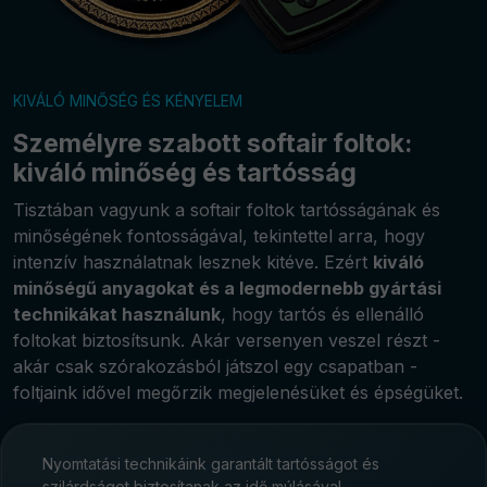
KIVÁLÓ MINŐSÉG ÉS KÉNYELEM
Személyre szabott softair foltok:
kiváló minőség és tartósság
Tisztában vagyunk a softair foltok tartósságának és
minőségének fontosságával, tekintettel arra, hogy
intenzív használatnak lesznek kitéve. Ezért
kiváló
minőségű anyagokat és a legmodernebb gyártási
technikákat használunk
, hogy tartós és ellenálló
foltokat biztosítsunk. Akár versenyen veszel részt -
akár csak szórakozásból játszol egy csapatban -
foltjaink idővel megőrzik megjelenésüket és épségüket.
Nyomtatási technikáink garantált tartósságot és
szilárdságot biztosítanak az idő múlásával.