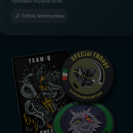
nyomtatási folyamat során.
Foltok létrehozása