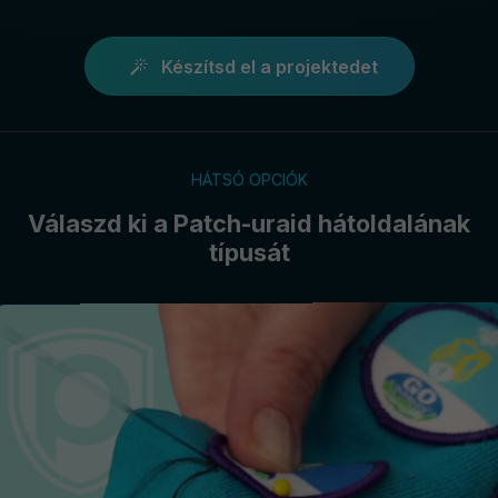
Készítsd el a projektedet
HÁTSÓ OPCIÓK
Válaszd ki a Patch-uraid hátoldalának
típusát