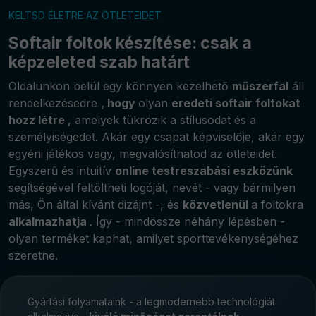
KELTSD ÉLETRE AZ ÖTLETEIDET
Softair foltok készítése: csak a
képzeleted szab határt
Oldalunkon belül egy könnyen kezelhető
műszerfal
áll
rendelkezésedre
, hogy
olyan
eredeti softair foltokat
hozz létre
, amelyek tükrözik a stílusodat és a
személyiségedet. Akár egy csapat képviselője, akár egy
egyéni játékos vagy, megvalósíthatod az ötleteidet.
Egyszerű és intuitív
online testreszabási eszközünk
segítségével feltöltheti logóját, nevét - vagy bármilyen
más, Ön által kívánt dizájnt -, és
közvetlenül
a foltokra
alkalmazhatja
. Így - mindössze néhány lépésben -
olyan terméket kaphat, amilyet sporttevékenységéhez
szeretne.
Gyártási folyamataink - a legmodernebb technológiát