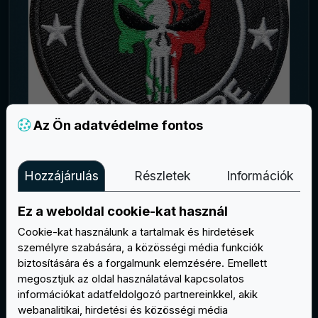
Az Ön adatvédelme fontos
OLASZ ZÁSZLÓS KOPONYAFOLT
Hozzájárulás
Részletek
Információk
SZEMÉLYRE SZÓLÓ HÍMZETT
SZÖVEGGEL 75X75MM
Ez a weboldal cookie-kat használ
Cookie-kat használunk a tartalmak és hirdetések
Vásároljon
személyre szabására, a közösségi média funkciók
biztosítására és a forgalmunk elemzésére. Emellett
megosztjuk az oldal használatával kapcsolatos
információkat adatfeldolgozó partnereinkkel, akik
webanalitikai, hirdetési és közösségi média