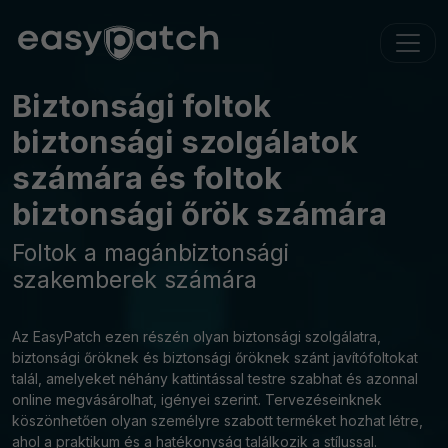
Biztonsági foltok
biztonsági szolgálatok
számára és foltok
biztonsági őrök számára
Foltok a magánbiztonsági
szakemberek számára
Az EasyPatch ezen részén olyan biztonsági szolgálatra,
biztonsági őröknek és biztonsági őröknek szánt javítófoltokat
talál, amelyeket néhány kattintással testre szabhat és azonnal
online megvásárolhat, igényei szerint. Tervezéseinknek
köszönhetően olyan személyre szabott terméket hozhat létre,
ahol a praktikum és a hatékonyság találkozik a stílussal.