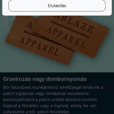
Elutasítás
Gravírozás vagy dombornyomás
Bőr kézműves munkáinkhoz lehetőséget kínálunk a
patch logójának vagy mintájának kezelésére:
testreszabhatod a patch-ureket dombornyomott
logóval a felületen vagy a logóval, amely be van
süllyesztve a bőr patch felületébe.