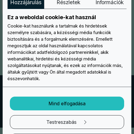
Hozzájárulás
Részletek
Információk
Ez a weboldal cookie-kat használ
Cookie-kat használunk a tartalmak és hirdetések
személyre szabására, a közösségi média funkciók
biztosítására és a forgalmunk elemzésére. Emellett
megosztjuk az oldal használatával kapcsolatos
információkat adatfeldolgozó partnereinkkel, akik
webanalitikai, hirdetési és közösségi média
szolgáltatásokat nyújtanak, és ezek az információk más,
általuk gyűjtött vagy Ön által megadott adatokkal is
összevonhatók.
Foszforeszkáló
Világító PVC patch-ureink
Glow in the Dark
tökéletes
módja, hogy nappal és éjszaka is feldobd
Mind elfogadása
megjelenésedet. A patch-urek nappali színei élénkek és
élettel teliek, de éjszaka igazán különlegesek.
Testreszabás