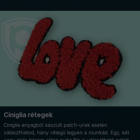
Ciniglia rétegek
Ciniglia anyagból készült patch-urek esetén
választhatod, hány rétegű legyen a munkád. Egy, két
vagy akár három réteg puha filc is választható patch-