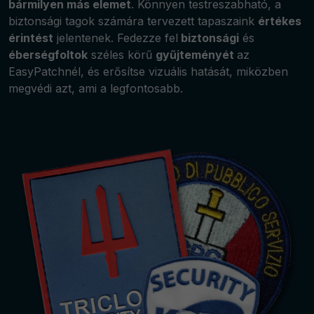
bármilyen más elemet
. Könnyen testreszabható, a
biztonsági tagok számára tervezett tapaszaink
értékes
érintést
jelentenek. Fedezze fel
biztonsági
és
éberségfoltok
széles körű
gyűjteményét
az
EasyPatchnél, és erősítse vizuális hatását, miközben
megvédi azt, ami a legfontosabb.