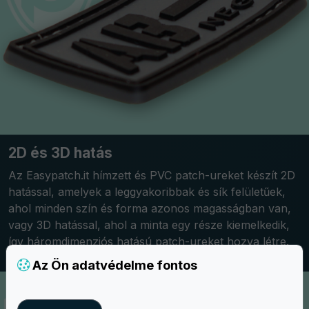
2D és 3D hatás
Az Easypatch.it hímzett és PVC patch-ureket készít 2D
hatással, amelyek a leggyakoribbak és sík felületűek,
ahol minden szín és forma azonos magasságban van,
vagy 3D hatással, ahol a minta egy része kiemelkedik,
így háromdimenziós hatású patch-ureket hozva létre.
Az Ön adatvédelme fontos