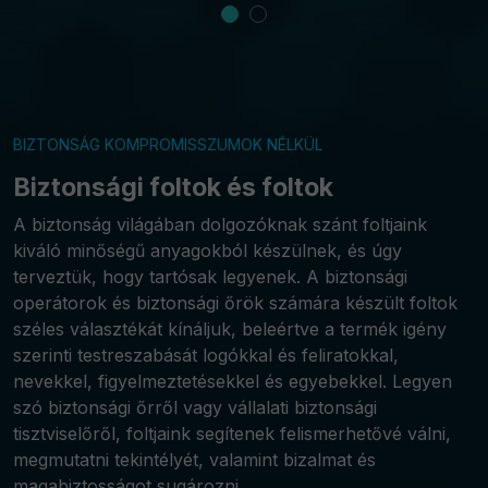
BIZTONSÁG KOMPROMISSZUMOK NÉLKÜL
Biztonsági foltok és foltok
A biztonság világában dolgozóknak szánt foltjaink
kiváló minőségű anyagokból készülnek, és úgy
terveztük, hogy tartósak legyenek. A biztonsági
operátorok és biztonsági őrök számára készült foltok
széles választékát kínáljuk, beleértve a termék igény
szerinti testreszabását logókkal és feliratokkal,
nevekkel, figyelmeztetésekkel és egyebekkel. Legyen
szó biztonsági őrről vagy vállalati biztonsági
tisztviselőről, foltjaink segítenek felismerhetővé válni,
megmutatni tekintélyét, valamint bizalmat és
magabiztosságot sugározni.