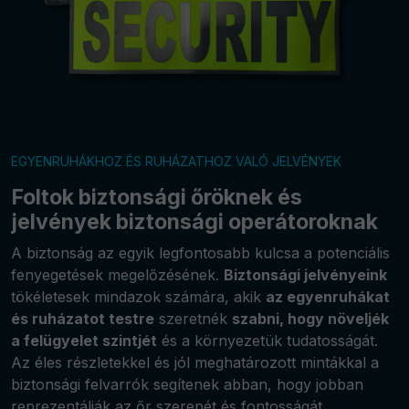
EGYENRUHÁKHOZ ÉS RUHÁZATHOZ VALÓ JELVÉNYEK
Foltok biztonsági őröknek és
jelvények biztonsági operátoroknak
A biztonság az egyik legfontosabb kulcsa a potenciális
fenyegetések megelőzésének.
Biztonsági jelvényeink
tökéletesek mindazok számára, akik
az egyenruhákat
és ruházatot testre
szeretnék
szabni, hogy növeljék
a felügyelet szintjét
és a környezetük tudatosságát.
Az éles részletekkel és jól meghatározott mintákkal a
biztonsági felvarrók segítenek abban, hogy jobban
reprezentálják az őr szerepét és fontosságát.