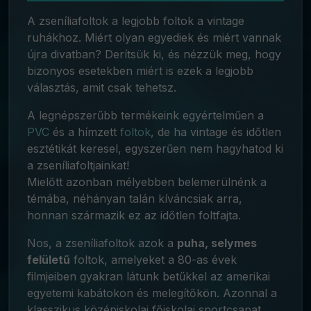
A zseníliafoltok a legjobb foltok a vintage
ruhákhoz. Miért olyan egyediek és miért vannak
újra divatban? Derítsük ki, és nézzük meg, hogy
bizonyos esetekben miért is ezek a legjobb
választás, amit csak tehetsz.
A legnépszerűbb termékeink egyértelműen a
PVC
és a hímzett
foltok
, de ha vintage és időtlen
esztétikát keresel, egyszerűen nem hagyhatod ki
a zseníliafoltjainkat!
Mielőtt azonban mélyebben
belemerülnénk
a
témába, néhányan talán kíváncsiak arra,
honnan származik ez az időtlen foltfajta.
Nos, a zseníliafoltok azok a
puha, selymes
felületű
foltok, amelyeket a 80-as évek
filmjeiben gyakran látunk betűkkel az amerikai
egyetemi kabátokon és melegítőkön. Azonnal a
klasszikus középiskolai főiskolai sportcsapat