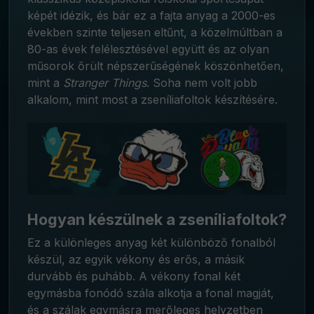
képét idézik, és bár ez a fajta anyag a 2000-es
években szinte teljesen eltűnt, a közelmúltban a
80-as évek felélesztésével együtt és az olyan
műsorok őrült népszerűségének köszönhetően,
mint a
Stranger
Things
. Soha nem volt jobb
alkalom, mint most a zseníliafoltok készítésére.
Hogyan készülnek a zseníliafoltok?
Ez a különleges anyag két különböző fonalból
készül, az egyik vékony és erős, a másik
durvább és puhább. A vékony fonal két
egymásba fonódó szála alkotja a fonal magját,
és a szálak egymásra merőleges helyzetben