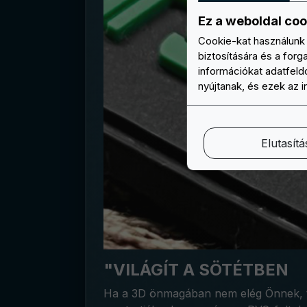
Ez a weboldal coo
Cookie-kat használunk 
biztosítására és a for
információkat adatfeldo
nyújtanak, és ezek az 
Elutasítá
"VILÁGÍT A SÖTÉTBEN
Ha a 3D önmagában nem elég Önnek, te