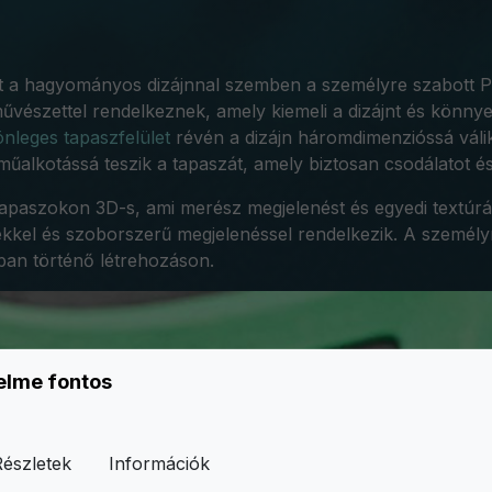
t a hagyományos dizájnnal szemben a személyre szabott P
szettel rendelkeznek, amely kiemeli a dizájnt és könnyen
önleges tapaszfelület
révén a dizájn háromdimenzióssá válik,
műalkotássá teszik a tapaszát, amely biztosan csodálatot é
paszokon 3D-s, ami merész megjelenést és egyedi textúrát 
ekkel és szoborszerű megjelenéssel rendelkezik. A személy
an történő létrehozáson.
elme fontos
Részletek
Információk