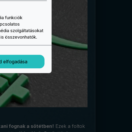
ia funkciók
apcsolatos
média szolgáltatásokat
l is összevonhatók.
d elfogadása
ítani fognak a sötétben!
Ezek a foltok