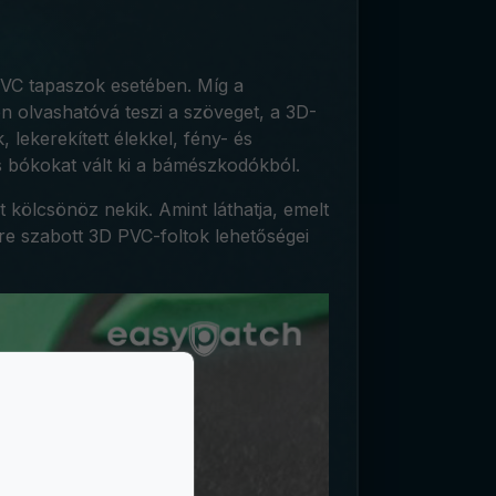
VC tapaszok esetében. Míg a
 olvashatóvá teszi a szöveget, a 3D-
 lekerekített élekkel, fény- és
s bókokat vált ki a bámészkodókból.
kölcsönöz nekik. Amint láthatja, emelt
re szabott 3D PVC-foltok lehetőségei