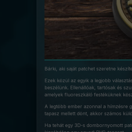
Bárki, aki saját patchet szeretne készí
Ezek közül az egyik a legjobb választ
beszélünk. Ellenállóak, tartósak és sz
amelyek fluoreszkáló festéküknek kösz
A legtöbb ember azonnal a hímzésre gon
tapasz mellett dönt, akkor számos külö
Ha tehát egy 3D-s dombornyomott patch