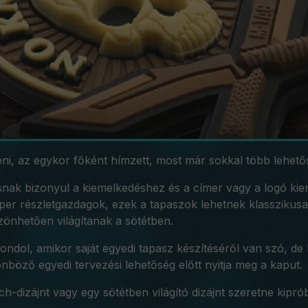
teni, az egykor főként hímzett, most már sokkal több lehető
ásnak bizonyul a kiemelkedéshez és a címer vagy a logó ki
uper részletgazdagok, ezek a tapaszok lehetnek klasszikusa
önhetően világítanak a sötétben.
dol, amikor saját egyedi tapasz készítéséről van szó, de 
nböző egyedi tervezési lehetőség előtt nyitja meg a kaput.
-dizájnt vagy egy sötétben világító dizájnt szeretne kipró