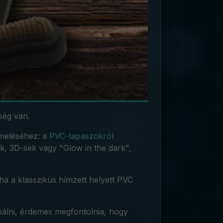
ség van.
emeléséhez: a
PVC-tapaszokról
k, 3D-sek vagy "Glow in the dark",
ha a klasszikus hímzett helyett PVC
bálni, érdemes megfontolnia, hogy