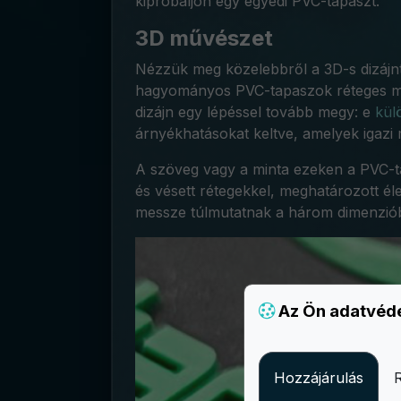
kipróbáljon egy egyedi PVC-tapaszt.
3D művészet
Nézzük meg közelebbről a 3D-s dizájn
hagyományos PVC-tapaszok réteges művé
dizájn egy lépéssel tovább megy: e
kül
árnyékhatásokat keltve, amelyek igazi 
A szöveg vagy a minta ezeken a PVC-ta
és vésett rétegekkel, meghatározott él
messze túlmutatnak a három dimenziób
Az Ön adatvéd
Hozzájárulás