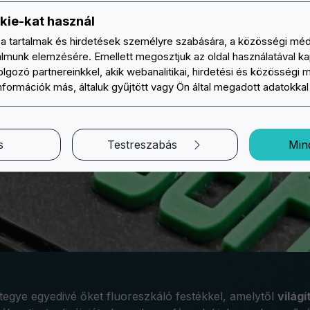
kie-kat használ
a tartalmak és hirdetések személyre szabására, a közösségi méd
galmunk elemzésére. Emellett megosztjuk az oldal használatával k
lgozó partnereinkkel, akik webanalitikai, hirdetési és közösségi 
információk más, általuk gyűjtött vagy Ön által megadott adatokka
s
Testreszabás
Min
gye egyedivé őket fluoreszkáló festékkel, amelytől
világ