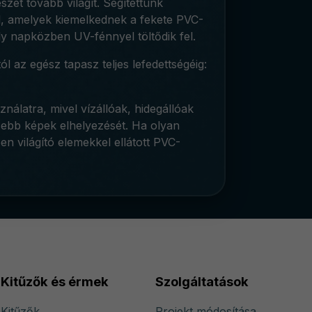
zet tovább világít. Segítettünk
l, amelyek kiemelkednek a fekete PVC-
ly napközben UV-fénnyel töltődik fel.
l az egész tapasz teljes lefedettségéig:
álatra, mivel vízállóak, hidegállóak
isebb képek elhelyezését. Ha olyan
n világító elemekkel ellátott PVC-
Kitűzők és érmek
Szolgáltatások
Kitűzők
Projekt módosítása