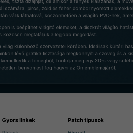
s, tiszta dizájnját, de amikor a fények kialszanak, a művés
fél számára, piros, zöld és fehér dombornyomott elemekke
tán válik láthatóvá, köszönhetően a világító PVC-nek, ame
 is beépíthet világító elemeket, a diszkrét világító hatástó
s közösen megtaláljuk a legjobb megoldást.
lág különböző szervezetei körében. Ideálisak kültéri haszn
inkon lévő grafika tisztasága megkönnyíti a szöveg és a k
 kiemelkedik a tömegből, fontolja meg egy 3D-s vagy sötétbe
ölhetetlen benyomást fog hagyni az Ön emblémájáról.
Gyors linkek
Patch típusok
Rólunk
Hímzett