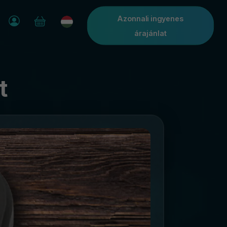
Azonnali ingyenes
árajánlat
t