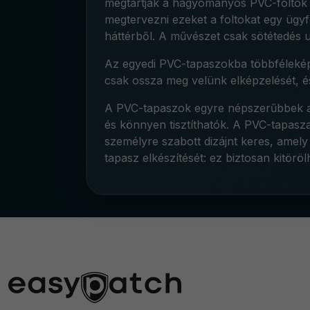
megtartják a hagyományos PVC-foltok éle
megtervezni ezeket a foltokat egy ügy
háttérből. A művészet csak sötétedés u
Az egyedi PVC-tapaszokba többféleképpen
csak ossza meg velünk elképzelését, é
A PVC-tapaszok egyre népszerűbbek a vi
és könnyen tisztíthatók. A PVC-tapasza
személyre szabott dizájnt keres, amely
tapasz elkészítését: ez biztosan kitör