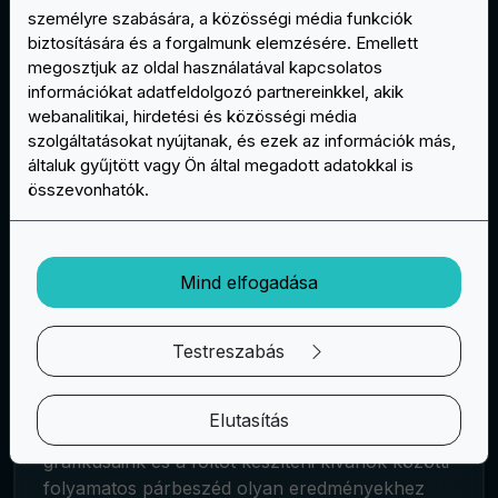
személyre szabására, a közösségi média funkciók
biztosítására és a forgalmunk elemzésére. Emellett
megosztjuk az oldal használatával kapcsolatos
információkat adatfeldolgozó partnereinkkel, akik
webanalitikai, hirdetési és közösségi média
A GRAFIKÁM HŰ LESZ A NEKEM
szolgáltatásokat nyújtanak, és ezek az információk más,
KÜLDÖTT TERVHEZ?
általuk gyűjtött vagy Ön által megadott adatokkal is
összevonhatók.
Grafikusaink minden egyes tervet elemeznek,
hogy pontosan biztosítsák, hogy a megvalósított
folt pontosan tükrözze az elküldött eredeti
ötletet. Néha azonban, és bizonyos foltok
Mind elfogadása
esetében előfordulhat, hogy a kapott terv
bizonyos elemeit módosítani kell, hogy
Testreszabás
"megvalósíthatóvá" váljanak: például árnyékolás
(mint már említettük) vagy bonyolult vagy túl
kicsi részek esetében. Az évek tapasztalatai és a
Elutasítás
sok elkészített folt azonban azt mondják, hogy a
grafikusaink és a foltot készíteni kívánók közötti
folyamatos párbeszéd olyan eredményekhez