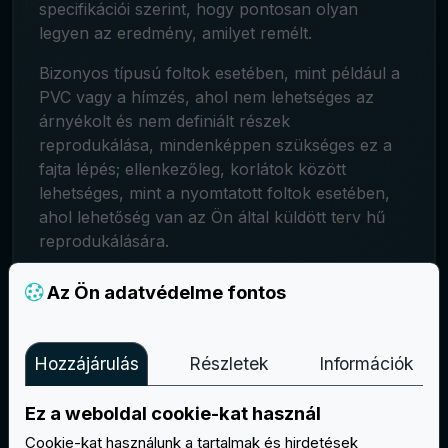
specifikációi szerint, hogy pontosan olyan
legyen az eredmény, amilyet remélt.
Bizonyos típusú foltok esetében, mint például a
PVC vagy a hímzés, ahol nem lehetséges az
árnyékolt és nem definiált részek
reprodukálása, mindenképpen szükséges ez a
fajta lépés; ellenkezőleg, korlátok között
lehetséges, mint a nyomtatott foltok esetében,
ahol lehetőség van az Ön által küldött terv hű
reprodukálására.
Amint megkapjuk az Ön tervét vagy ötletét
(1)
,
Az Ön adatvédelme fontos
javaslatot teszünk arra, hogy milyen grafikát
fogunk készíteni
(2)
, és amint a mintát
jóváhagyjuk, megkezdődik a tényleges gyártás
Hozzájárulás
Részletek
Információk
(3).
Ez a weboldal cookie-kat használ
Cookie-kat használunk a tartalmak és hirdetések