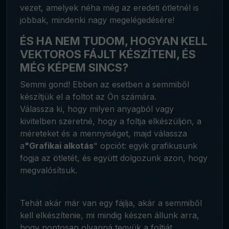
vezet, amelyek néha még az eredeti ötletnél is
jobbak, mindenki nagy megelégedésére!
ÉS HA NEM TUDOM, HOGYAN KELL
VEKTOROS FÁJLT KÉSZÍTENI, ÉS
MÉG KÉPEM SINCS?
Semmi gond! Ebben az esetben a semmiből
készítjük el a foltot az Ön számára.
Válassza ki, hogy milyen anyagból vagy
kivitelben szeretné, hogy a foltja elkészüljön, a
méreteket és a mennyiséget, majd válassza
a
"Grafikai alkotás
" opciót: egyik grafikusunk
fogja az ötletét, és együtt dolgozunk azon, hogy
megvalósítsuk.
Tehát akár már van egy fájlja, akár a semmiből
kell elkészítenie, mi mindig készen állunk arra,
hogy pontosan olyanná tegyük a foltját,