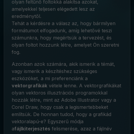
olyan feltűnő foltokká alakítsa azokat,
amelyekkel teljesen elégedett lesz az
eredménytől.
Tehát a kérdésre a válasz az, hogy bármilyen
formátumot elfogadunk, amíg lehetővé teszi
számunkra, hogy megértsük a tervezést, és
olyan foltot hozzunk létre, amelyet Ön szeretni
fog.
Azonban azok számára, akik ismerik a témát,
vagy ismerik a készítéshez szükséges
eszközöket, a mi preferenciánk a
vektorgrafikák
vétele lenne. A vektorgrafikákat
olyan vektoros illusztrációs programokkal
hozzák létre, mint az Adobe Illustrator vagy a
Corel Draw, hogy csak a legismertebbeket
említsük. De honnan tudod, hogy a grafikád
vektoralapú-e? Egyszerű módja
a
fájlkiterjesztés
felismerése, azaz a fájlnév