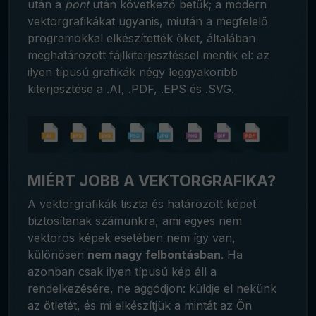
után a
pont
után következő betűk; a modern
vektorgrafikákat ugyanis, miután a megfelelő
programokkal elkészítették őket, általában
meghatározott fájlkiterjesztéssel mentik el: az
ilyen típusú grafikák négy leggyakoribb
kiterjesztése a .AI, .PDF, .EPS és .SVG.
MIÉRT JOBB A VEKTORGRAFIKA?
A vektorgrafikák tiszta és határozott képet
biztosítanak számunkra, ami egyes nem
vektoros képek esetében nem így van,
különösen
nem nagy felbontásban
. Ha
azonban csak ilyen típusú kép áll a
rendelkezésére, ne aggódjon: küldje el nekünk
az ötletét, és mi elkészítjük a mintát az Ön