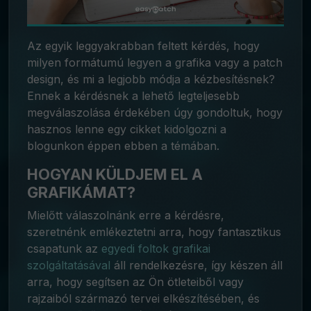
Az egyik leggyakrabban feltett kérdés, hogy
milyen formátumú legyen a grafika vagy a patch
design, és mi a legjobb módja a kézbesítésnek?
Ennek a kérdésnek a lehető legteljesebb
megválaszolása érdekében úgy gondoltuk, hogy
hasznos lenne egy cikket kidolgozni a
blogunkon éppen ebben a témában.
HOGYAN KÜLDJEM EL A
GRAFIKÁMAT?
Mielőtt válaszolnánk erre a kérdésre,
szeretnénk emlékeztetni arra, hogy fantasztikus
csapatunk az
egyedi foltok grafikai
szolgáltatásával
áll rendelkezésre, így készen áll
arra, hogy segítsen az Ön ötleteiből vagy
rajzaiból származó tervei elkészítésében, és