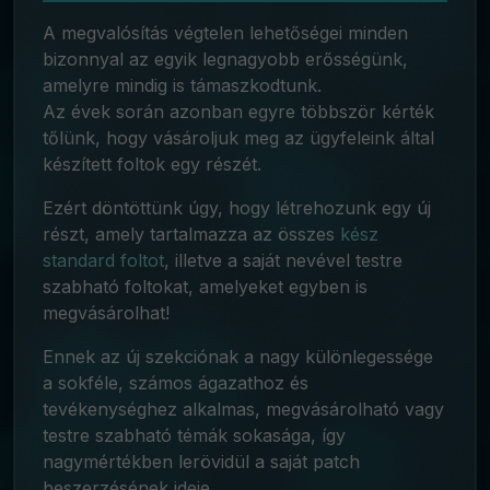
A megvalósítás végtelen lehetőségei minden
bizonnyal az egyik legnagyobb erősségünk,
amelyre mindig is támaszkodtunk.
Az évek során azonban egyre többször kérték
tőlünk, hogy vásároljuk meg az ügyfeleink által
készített foltok egy részét.
Ezért döntöttünk úgy, hogy létrehozunk egy új
részt, amely tartalmazza az összes
kész
standard foltot
, illetve a saját nevével testre
szabható foltokat, amelyeket egyben is
megvásárolhat!
Ennek az új szekciónak a nagy különlegessége
a sokféle, számos ágazathoz és
tevékenységhez alkalmas, megvásárolható vagy
testre szabható témák sokasága, így
nagymértékben lerövidül a saját patch
beszerzésének ideje.