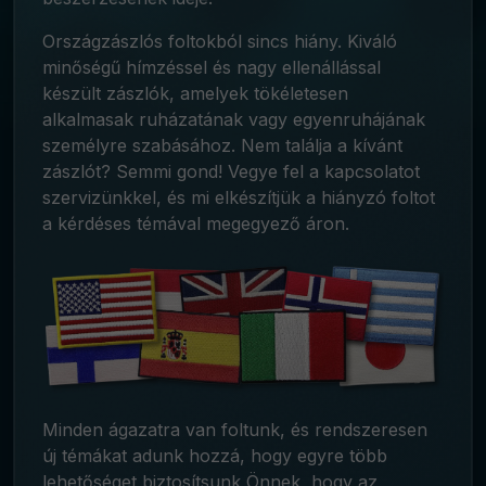
Országzászlós foltokból sincs hiány. Kiváló
minőségű hímzéssel és nagy ellenállással
készült zászlók, amelyek tökéletesen
alkalmasak ruházatának vagy egyenruhájának
személyre szabásához. Nem találja a kívánt
zászlót? Semmi gond! Vegye fel a kapcsolatot
szervizünkkel, és mi elkészítjük a hiányzó foltot
a kérdéses témával megegyező áron.
Minden ágazatra van foltunk, és rendszeresen
új témákat adunk hozzá, hogy egyre több
lehetőséget biztosítsunk Önnek, hogy az