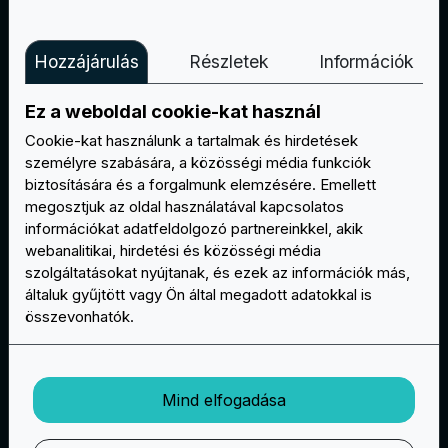
Hozzájárulás
Részletek
Információk
Ez a weboldal cookie-kat használ
Egy másik kategória, amely gyakran készít
Cookie-kat használunk a tartalmak és hirdetések
egyedi foltokat, például a motorosok!
személyre szabására, a közösségi média funkciók
Az ő motoros dzsekijeik testreszabása az egyik
biztosítására és a forgalmunk elemzésére. Emellett
legtöbbször hozzánk érkező kérés, és éppen az
megosztjuk az oldal használatával kapcsolatos
ilyen típusú ruházatra találtuk ki a készre
információkat adatfeldolgozó partnereinkkel, akik
varrott foltokat.
webanalitikai, hirdetési és közösségi média
szolgáltatásokat nyújtanak, és ezek az információk más,
A vállfoltoktól kezdve a nagyméretű hátsó
általuk gyűjtött vagy Ön által megadott adatokkal is
foltokig, a motoros bőrdzsekid kitűnik majd
összevonhatók.
eleganciájával.
Válasszon a különböző javaslatok közül, és
mondja el nekünk a célját, és együtt elkészítjük
Mind elfogadása
Önnek vagy a motoros csoportjának.