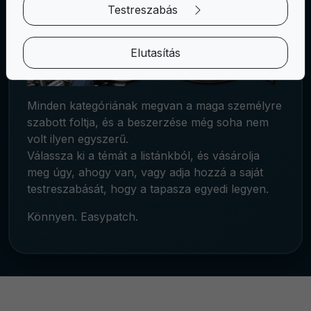
Testreszabás
Elutasítás
Minden kategóriának megvan a maga személyre
szabott foltja, és a beszerzése még soha nem
volt ilyen egyszerű.
Válassza ki a témát a listánkból, és vásárolja
meg úgy, ahogy van, vagy adja hozzá a saját
testreszabását, hogy a tapasza egyedi legyen.
Könnyen. Easypatch.