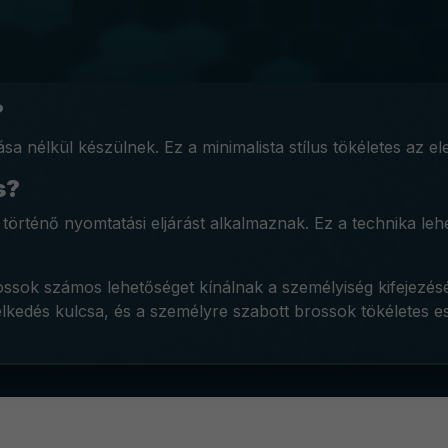
?
 nélkül készülnek. Ez a minimalista stílus tökéletes az el
s?
örténő nyomtatási eljárást alkalmaznak. Ez a technika lehet
ossok számos lehetőséget kínálnak a személyiség kifejezés
lkedés kulcsa, és a személyre szabott brossok tökéletes es