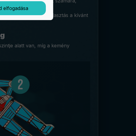
 szervezetek és csapatok számára,
d elfogadása
 és a cink. Az anyagválasztás a kívánt
ég
intje alatt van, míg a kemény