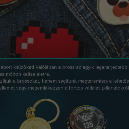
bott kitűzőket! Valójában a bross az egyik legelterjedtebb 
tes módon keltse életre.
ítjük a brossokat, hanem segítünk megteremteni a lehetős
ellemet vagy megemlékezzen a fontos vállalati pillanatokról