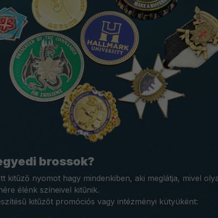
egyedi brossok?
tott kitűző nyomot hagy mindenkiben, aki meglátja, mivel ol
ére élénk színeivel kitűnik.
készítésű kitűzőt promóciós vagy intézményi kütyüként: