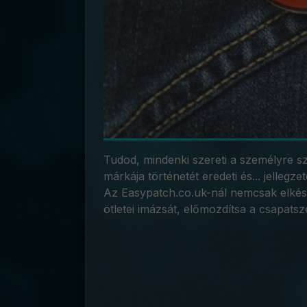
Tudod, mindenki szereti a személyre sza
márkája történetét eredeti és... jellegze
Az Easypatch.co.uk-nál nemcsak elkész
ötletei imázsát, előmozdítsa a csapatsz