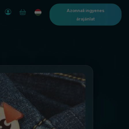
Azonnali ingyenes
árajánlat