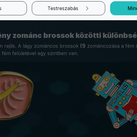
díszített jelvény. Ezek a kitűzők ideálisak olyan márkák,
jnt szeretnének.
s
Testreszabás
Min
ülhetnek. A leggyakoribbak közé tartozik a sárgaréz, a réz
ény zománc brossok közötti különbs
ben rejlik. A lágy zománcos brossok
(1)
zománcozása a fém sz
ém felületével egy szintben van.