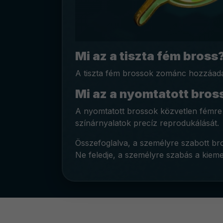
Mi az a tiszta fém bross
A tiszta fém brossok zománc hozzáadása
Mi az a nyomtatott bros
A nyomtatott brossok közvetlen fémre t
színárnyalatok precíz reprodukálását.
Összefoglalva, a személyre szabott br
Ne feledje, a személyre szabás a kieme