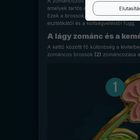
A zománcozott kitűző színes zománccal 
amelyek tartós és figyelemfelkeltő dizá
Elutasítá
Ezek a brossok többféle fémből is kész
esztétikától és a költségvetéstől függ.
A lágy zománc és a kem
A kettő közötti fő különbség a kivitel
zománcos brossok
(2)
zománcozása a f