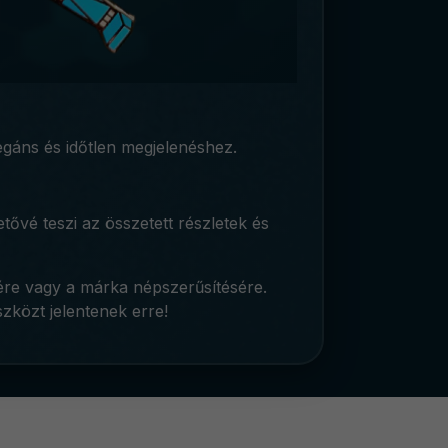
egáns és időtlen megjelenéshez.
ővé teszi az összetett részletek és
ére vagy a márka népszerűsítésére.
zközt jelentenek erre!