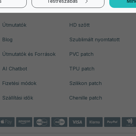
s
Testreszabás
Min
Rólunk
Hímzett
Útmutatók
HD szőtt
Blog
Szublimált nyomtatott
Útmutatók és Források
PVC patch
AI Chatbot
TPU patch
Fizetési módok
Szilikon patch
Szállítási idők
Chenille patch