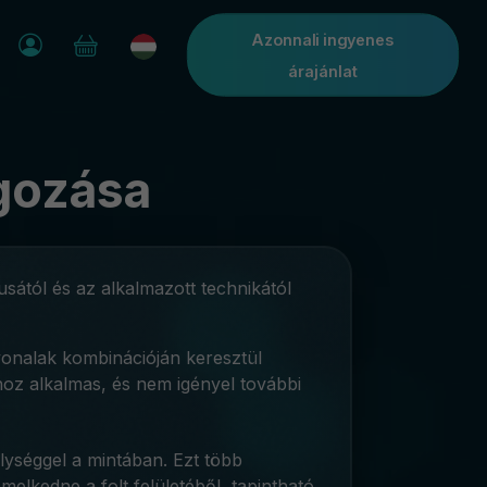
Azonnali ingyenes
árajánlat
lgozása
usától és az alkalmazott technikától
 vonalak kombinációján keresztül
hoz alkalmas, és nem igényel további
ységgel a mintában. Ezt több
elkedne a folt felületéből, tapintható