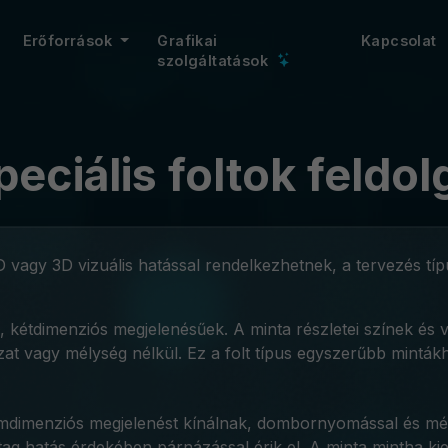
Erőforrások
Grafikai
Kapcsolat
szolgáltatások
peciális foltok feldo
 vagy 3D vizuális hatással rendelkezhetnek, a tervezés típ
, kétdimenziós megjelenésűek. A minta részletei színek és
at vagy mélység nélkül. Ez a folt típus egyszerűbb minták
omdimenziós megjelenést kínálnak, dombornyomással és mél
ag hatás érdekében párnázással érik el. A minta mintha kiem