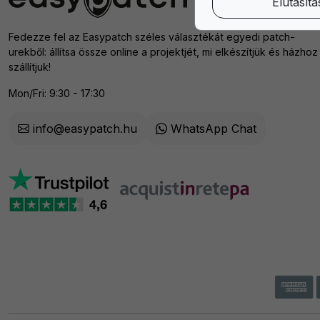
Elutasítá
Fedezze fel az Easypatch széles választékát egyedi patch-
urekből: állítsa össze online a projektjét, mi elkészítjük és házhoz
szállítjuk!
Mon/Fri: 9:30 - 17:30
info@easypatch.hu
WhatsApp Chat