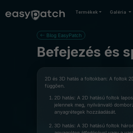
Termékek
Galéria
Blog EasyPatch
Befejezés és s
2D és 3D hatás a foltokban: A foltok 2D
függően.
2D hatás: A 2D hatású foltok lapos
jelennek meg, nyilvánvaló domborz
anyagrétegek hozzáadását.
3D hatás: A 3D hatású foltok hár
anyagréteg átfedésével vagy a vast