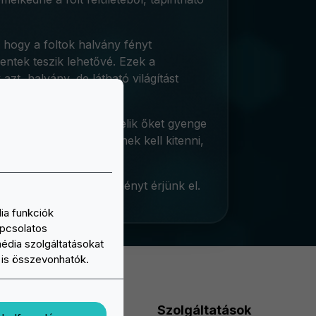
, hogy a foltok halvány fényt
entek teszik lehetővé. Ezek a
zt, halvány, de látható világítást
 Különösen nagyra értékelik őket gyenge
at bizonyos ideig fénynek kell kitenni,
gyelemfelkeltőbb eredményt érjünk el.
ia funkciók
apcsolatos
média szolgáltatásokat
l is összevonhatók.
Kitűzők és érmek
Szolgáltatások