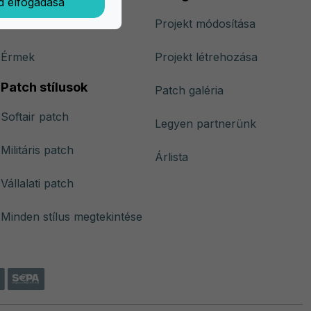
d elfogadása
Kitűzők
Projekt módosítása
Érmek
Projekt létrehozása
Patch stílusok
Patch galéria
Softair patch
Legyen partnerünk
Militáris patch
Árlista
Vállalati patch
Minden stílus megtekintése