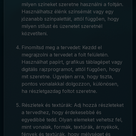
milyen színeket szeretne használni a foltján.
Használhatsz élénk színsémát vagy egy
józanabb színpalettát, attól függően, hogy
milyen stílust és üzenetet szeretnél
közvetíteni.
Finomítsd meg a tervedet: Kezdd el
megrajzolni a tervedet a folt felületén.
Használhat papírt, grafikus táblagépet vagy
digitális rajzprogramot, attól függően, hogy
mit szeretne. Ügyeljen arra, hogy tiszta,
pontos vonalakkal dolgozzon, különösen,
ha részletgazdag foltot szeretne.
Részletek és textúrák: Adj hozzá részleteket
a tervedhez, hogy érdekesebbé és
egyedibbé tedd. Olyan elemeket vehetsz fel,
mint vonalak, formák, textúrák, árnyékok,
fények és textúrák, hogy mélységet és