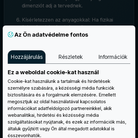
dimenziót adj a tervednek.
Kísérletezzen az anyagokkal: Ha fizikai
foltot fog készíteni, fontolja meg, milyen
Az Ön adatvédelme fontos
anyagokat fog használni. Ha például
bőrtapaszt
szeretne készíteni, akkor a
részleteket úgy tervezze meg, hogy azok
Hozzájárulás
Részletek
Információk
illeszkedjenek az anyag természetes
textúrájához.
Ez a weboldal cookie-kat használ
Befejezés: Mindenképpen ellenőrizze a
Cookie-kat használunk a tartalmak és hirdetések
tervét, hogy nincs-e benne hiba vagy
személyre szabására, a közösségi média funkciók
hiányosság. Ha elégedett az eredménnyel,
biztosítására és a forgalmunk elemzésére. Emellett
tollal vagy filctollal átfuttathatja a
megosztjuk az oldal használatával kapcsolatos
körvonalakat, hogy azok határozottabbak
információkat adatfeldolgozó partnereinkkel, akik
webanalitikai, hirdetési és közösségi média
legyenek.
szolgáltatásokat nyújtanak, és ezek az információk más,
Ne feledje, hogy a gyakorlat teszi a mestert,
általuk gyűjtött vagy Ön által megadott adatokkal is
ezért ne féljen kísérletezni és különböző
összevonhatók.