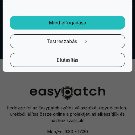
technikákat kipróbálni. Ha pedig nem érzed
magad magabiztosnak a saját magad által
készített mintát, bármikor fordulhatsz egy
Mind elfogadása
művészhez vagy tervezőhöz, aki segít neked
elkészíteni a személyre szabott foltot.
Testreszabás
Elutasítás
Fedezze fel az Easypatch széles választékát egyedi patch-
urekből: állítsa össze online a projektjét, mi elkészítjük és
házhoz szállítjuk!
Mon/Fri: 9:30 - 17:30