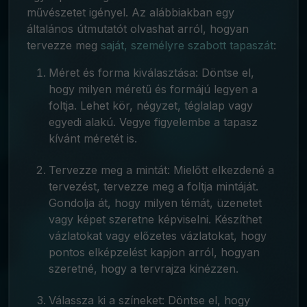
művészetet igényel. Az alábbiakban egy
általános útmutatót olvashat arról, hogyan
tervezze meg
saját, személyre szabott tapaszát
:
Méret és forma kiválasztása: Döntse el,
hogy milyen méretű és formájú legyen a
foltja. Lehet kör, négyzet, téglalap vagy
egyedi alakú. Vegye figyelembe a tapasz
kívánt méretét is.
Tervezze meg a mintát: Mielőtt elkezdené a
tervezést, tervezze meg a foltja mintáját.
Gondolja át, hogy milyen témát, üzenetet
vagy képet szeretne képviselni. Készíthet
vázlatokat vagy előzetes vázlatokat, hogy
pontos elképzelést kapjon arról, hogyan
szeretné, hogy a tervrajza kinézzen.
Válassza ki a színeket: Döntse el, hogy