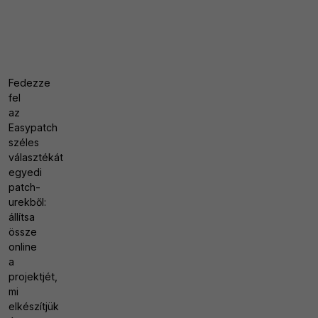
Fedezze
fel
az
Easypatch
széles
választékát
egyedi
patch-
urekből:
állítsa
össze
online
a
projektjét,
mi
elkészítjük