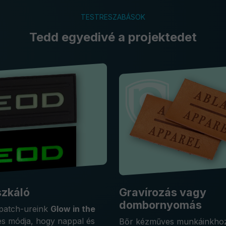
TESTRESZABÁSOK
Tedd egyedivé a projektedet
szkáló
Gravírozás vagy
dombornyomás
 patch-ureink
Glow in the
es módja, hogy nappal és
Bőr kézműves munkáinkhoz