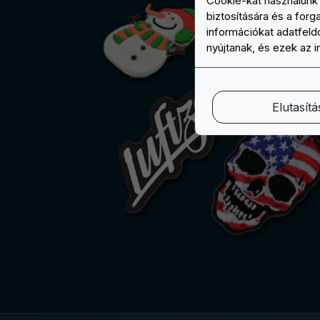
Cookie-kat használunk 
biztosítására és a for
információkat adatfeldo
nyújtanak, és ezek az 
Elutasítá