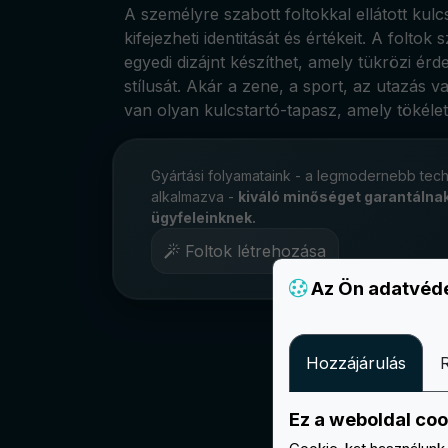
A személyre szabott foltokkal ellátott kul
kifejezheti identitását és értékeit. A foltok
egyedi dizájnt készíthet, amely tükrözi érd
stílusát. Akár a zene, a sport, az utazás 
van olyan kulcstartó-tapasz, amely tökélete
Gyártási folyamataink - a legmodernebb tech
alkalmazva -
kiváló minőséget garantálna
ügyfeleinknek.
Foltok létrehozása
Az Ön adatvéd
Hozzájárulás
Ez a weboldal coo