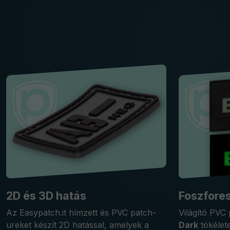
2D és 3D hatás
Foszfore
Az Easypatch.it hímzett és PVC patch-
Világító PVC
ureket készít 2D hatással, amelyek a
Dark
tökélet