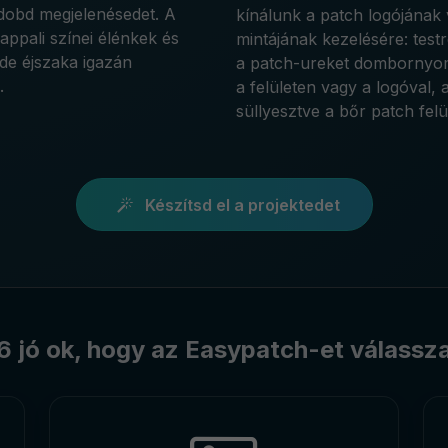
ldobd megjelenésedet. A
kínálunk a patch logójának
appali színei élénkek és
mintájának kezelésére: tes
, de éjszaka igazán
a patch-ureket dombornyom
.
a felületen vagy a logóval,
süllyesztve a bőr patch felü
Készítsd el a projektedet
6 jó ok, hogy az Easypatch-et válassz