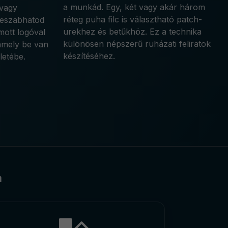
a munkád. Egy, két vagy akár három
 vagy
réteg puha filc is választható patch-
treszabhatod
urekhez és betűkhöz. Ez a technika
ott logóval
különösen népszerű ruházati feliratok
 amely be van
készítéséhez.
letébe.
a