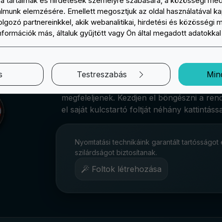
a tartalmak és hirdetések személyre szabására, a közösségi méd
Meglepheti barátait, családtagjait, kollégái
galmunk elemzésére. Emellett megosztjuk az oldal használatával k
nekik készített kulcstartóval. Választhat o
lgozó partnereinkkel, akik webanalitikai, hirdetési és közösségi 
vagy közös érdeklődési kört képvisel, így
információk más, általuk gyűjtött vagy Ön által megadott adatokka
értékesebb lesz.
Az EasyPatch e-kereskedelemben kiváló 
készült kulcstartó foltok széles választék
s
Testreszabás
Min
stílusok állnak rendelkezésünkre, hogy mi
megfeleljenek. Kezdjen el böngészni a rend
el saját kulcstartó foltját néhány kattintássa
Nyomtatási technikáink garantált tartósságot 
szilárdságot biztosítanak.
Foltok létrehozása