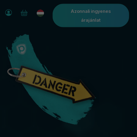
Azonnali ingyenes
árajánlat