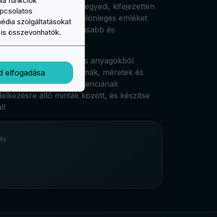
ia funkciók
t vagy munkatársait egy egyedi, kifejezetten
apcsolatos
lyan foltot, amely egy különleges emléket
média szolgáltatásokat
 az ajándék még tartalmasabb és
l is összevonhatók.
minőségű szövetekből és anyagokból
át találja. Különböző formák, méretek és
d elfogadása
nden ízlésnek és preferenciának
elkezésre álló minták között, és készítse
l!
és